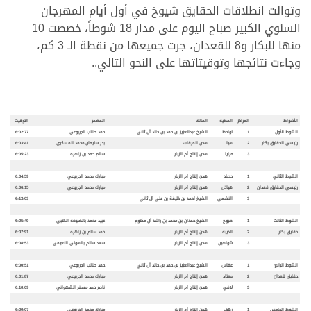
وتوالت انطلاقات الحقايق شيوخ في أول أيام المهرجان
السنوي الكبير صباح اليوم على مدار 18 شوطاً، خصصت 10
منها للبكار و8 للقعدان، جرت جميعها من نقطة الـ 3 كم،
وجاءت نتائجها وتوقيتاتها على النحو التالي..
الأشواط
المراكز
المطية
المالك
المضمر
التوقيت
الشوط الأول
1
لواحظ
الشيخ عبدالعزيز بن حمد بن خالد آل ثاني
حمد طالب الجربوعي
6:02:77
رئيسي الحقايق بكار
2
هيا
هجن المرقاب
بدر سليمان محمد المسكري
6:03:41
3
مزايا
هجن إنتاج أم الزبار
سالم حمد بن زاهره
6:05:23
الشوط الثاني
1
حصاد
هجن إنتاج أم الزبار
مبارك محمد الجربوعي
6:04:59
رئيسي الحقايق قعدان
2
هياض
هجن إنتاج أم الزبار
مبارك محمد الجربوعي
6:06:15
3
النشمي
الشيخ أحمد بن خليفة بن علي آل ثاني
6:13:03
الشوط الثالث
1
صروح
الشيخ حمدان بن محمد بن راشد آل مكتوم
عبيد محمد بالضبيعة الكتبي
6:05:49
حقايق بكار
2
الذيبة
هجن إنتاج أم الزبار
حمد سالم بن زاهره
6:07:91
3
شواهين
هجن إنتاج أم الزبار
سعد سالم بالهولي النعيمي
6:08:53
الشوط الرابع
1
عفاس
الشيخ عبدالعزيز بن حمد بن خالد آل ثاني
حمد طالب الجربوعي
6:00:51
حقايق قعدان
2
معتاد
هجن إنتاج أم الزبار
مبارك محمد الجربوعي
6:01:87
3
لافي
هجن إنتاج أم الزبار
ناصر حمد مسفر الشهواني
6:10:09
الشوط الخامس
1
رهف
هجن إنتاج أم الزبار
مبارك محمد الجربوعي
6:00:07