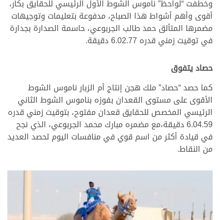
وخطفت “لواحظ” ناموس الشوط الأول الرئيسي للحقايق بكار،
أقوى وأهم أشواط هذا الصباح، مدفوعة بتعليمات وتوجيهات
مضمرها المتألق حمد طالب الجربوعي، حاسمة الصدارة بجدارة
في توقيت زمني قدره 6.02.77 دقيقة.
حصاد يتفوق
كما حصد “حصاد” ملك هجن إنتاج أم الزبار ناموس الشوط
الأقوى على مستوى القعدان بفوزه بناموس الشوط الثاني
الرئيسي المخصص للحقايق قعدان مفتوح، بتوقيت زمني قدره
6.04.59 دقيقة،مع مضمره مبارك محمد الجربوعي، الذي نجح
في قيادة أكثر من اسم قوي في منافسات اليوم لحصد العديد
من النقاط.
>