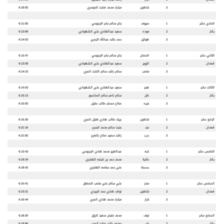
3
شاهين
مبارك محمد ضابت الدوسري
6:18:92
الحادي عشر
1
سيوف
جابر سالم جابر الجربوعي
6:11:83
بكار
2
موده
سعيد عبدالهادي علي الشهواني
6:13:69
3
هوايل
حمد راشد عبدالله الزعبي
6:14:53
الثاني عشر
1
الحصان
جابر سالم جابر الجربوعي
6:12:47
قعدان
2
الزوير
سعيد عبدالهادي علي الشهواني
6:13:59
3
متعب
سالم راشد سالم النابت المري
6:14:15
الثالث عشر
1
هجر
سعيد عبدالهادي علي الشهواني
6:14:03
بكار
2
ظن
سالم ناصر سالم المكسور
6:15:13
3
خيره
صالح مسلم طالب عقيل
6:15:83
الرابع عشر
1
شاهين
بريك طالب هادي هليل المري
6:15:30
قعدان
2
نجد
بخيت سالم محمد البحيح
6:21:16
3
درب
راشد سعيد صالح بالعرج
6:21:82
الخامس عشر
1
لجه
عبدالعزيز محمد هادي الجربوعي
6:13:43
بكار
2
عالية
محمد حمد بن نايفه الهاجري
6:18:34
3
بسمة
علي حمد سلامه الهاجري
6:18:42
السادس عشر
1
منذر
علي سالم علي متعب الصعاق
6:10:41
قعدان
2
شاهين
نواف هادي حمد البريدي
6:15:21
3
كرار
مبارك محمد هادي المري
6:16:44
السابع عشر
1
نوف
محمد عايض سعيد الرزق
6:18:20
بكار
2
غزر
جويعد راشد صالح المري
6:18:86