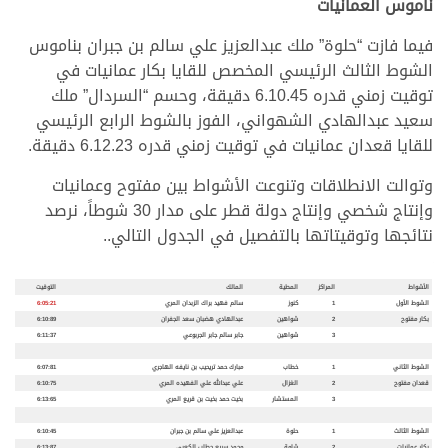
ناموس العمانيات
فيما فازت “حلوة” ملك عبدالعزيز علي سالم بن جبران بناموس
الشوط الثالث الرئيسي المخصص للقايا بكار عمانيات في
توقيت زمني قدره 6.10.45 دقيقة، وحسم “السردال” ملك
سعيد عبدالهادي الشهواني، الفوز بالشوط الرابع الرئيسي
للقايا قعدان عمانيات في توقيت زمني قدره 6.12.23 دقيقة.
وتوالت الانطلاقات وتنوعت الأشواط بين مفتوح وعمانيات
وإنتاج شخصي وإنتاج دولة قطر على مدار 30 شوطاً، نرصد
نتائجها وتوقيتاتها بالتفصيل في الجدول التالي..
الأشواط
المراكز
المطية
المالك
التوقيت
الشوط الأول
1
كنوز
سالم فهيد براك الزبدان المري
6:05:21
بكار مفتوح
2
شواهين
عبدالهادي هضبان سعد الجفران
6:10:89
3
شواهين
جابر سالم جابر الجربوعي
6:11:37
الشوط الثاني
1
خطاب
مبارك حمد تريحيب بن نايفه الهاجري
6:07:81
قعدان مفتوح
2
الغزال
علي عبدالله علي الفهيده المري
6:10:75
3
المستشار
بخيت حمد بخيت بن قريع المري
6:13:65
الشوط الثالث
1
حلوة
عبدالعزيز علي سالم بن جبران
6:10:45
بكار عمانيات
2
شامة
محمد سريع حطاب الكعبي
6:13:87