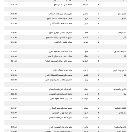
3
مبلشه
محمد علي حمد بن قريع
6:24:24
الثامن عشر
1
محطم
علي سالم علي متعب الصعاق
6:15:32
قعدان
2
كرار
سعيد مبخوت محمد مسعود المري
6:16:38
3
مروح
حمد محمد حمد صافيه المري
6:19:94
التاسع عشر
1
مدح
ناصر عبدالهادي الجفران المري
6:15:86
بكار
2
شعلة
هزاع عبدالهادي بن نايفه الهاجري
6:16:40
3
هوايل
سالم فهيد براك الزبدان
6:16:86
الشوط العشرون
1
مدى
حمد محمد حمد الصافيه المري
6:20:78
بكار
2
مغثه
سالم حسين محمد صالح الجرحب
6:24:08
3
الشرفا
محمد راشد مبارك البوسعيد الخيارين
6:24:18
الحادي والعشرون
1
اذهبه
راشد محمد عبدالله الزكيبا
6:17:02
بكار
2
تقدير
حسين علي حسين أبالسيقان المري
6:18:96
3
رمح
ناصر عبدالهادي صالح الجبران المري
6:20:02
الثاني والعشرون
1
بروق
علي سالم علي متعب الصعاق
6:20:16
بكار
2
نوف
راشد ناصر راشد الجبر النعيمي
6:21:02
3
الباسلة
حمد راشد محمد صفوه المري
6:26:74
الثالث والعشرون
1
معزه
محمد عبيد علي عبيد السناري
6:09:87
بكار إنتاج
2
الذيبة
جابر بخيت ثويني الجربوعي
6:12:97
3
تواقه
علي سالم علي متعب الصعاق
6:16:28
الرابع والعشرون
1
عالي
جابر سالم جابر الجربوعي المري
6:19:14
قعدان إنتاج
2
حرقان
فهد ماجد محمد السحيمي القحطاني
6:26:22