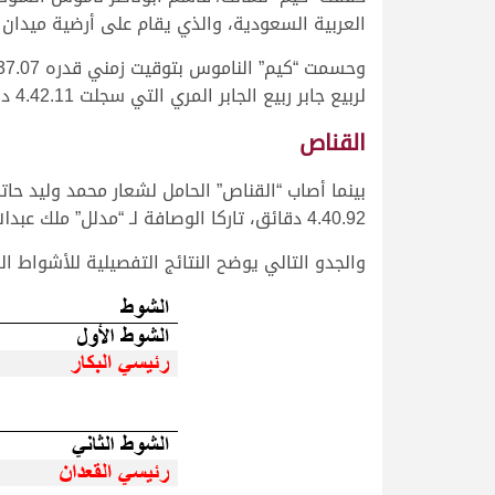
العربية السعودية، والذي يقام على أرضية ميدان 
لربيع جابر ربيع الجابر المري التي سجلت 4.42.11 دقائق.
القناص
بينما أصاب “القناص” الحامل لشعار محمد وليد ح
4.40.92 دقائق، تاركا الوصافة لـ “مدلل” ملك عبدالله فرج حماد البلوي الذي وصل في 4.44.68 دقائق.
والجدو التالي يوضح النتائج التفصيلية للأشواط ا