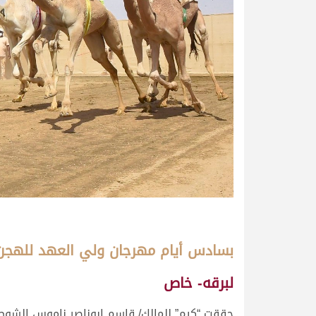
بسادس أيام مهرجان ولي العهد للهجن
لبرقه- خاص
حققت “كيم” للمالك/ قاسم ابوناصر ناموس الشوط 