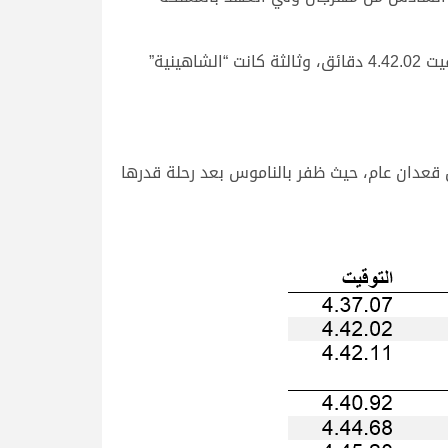
وحسمت “كيم” الناموس بتوقيت زمني قدره 4.37.07 دقائق، لتحل “اليمامه” لسعيد ناصر راشد علي المقارح ثانية بتوقيت 4.42.02 دقائق، وثالثة كانت “الشاهينية”
قعدان عام، حيث ظفر بالناموس بعد رحلة قدرها