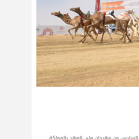
م السادس من مهرجان ولي العهد بالمملكة