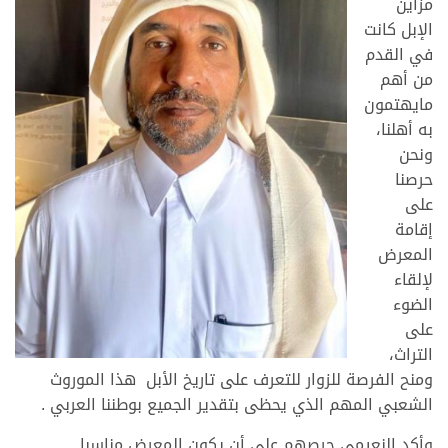
مزاين
الإبل كانت
في القدم
من أهم
مايهتمون
به أهلنا،
ونحن
حرصنا
على
إقامة
المعرض
لإلقاء
الضوء
على
التراث،
ومنح الفرصة للزوار للتعرف على تاريخ الأبل هذا الموروث
الشعبي المهم الذي يحظى بتقدير الجميع بوطننا العربي .
وأكد النعيمي حرصهم على أن يكون المعرض مناسبا