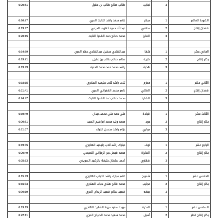
3
نجايب
طالب صالح طالب بن عقيل
6:20:51
الشوط العاشر
1
مبهر
غانم سعد راشد النابت المري
6:10:77
قعدان إنتاج
2
مطفي
عبدالله حمود ثعلوب الدرعي
6:19:97
3
الفايز
محمد صالح حمد القمرا النابت
6:20:15
الحادي عشر
1
شفا
عبدالهادي سهيل عبدالهادي حفار المري
6:14:89
بكار إنتاج
2
ظبية
سالم صالح طالب بن عقيل
6:19:71
3
هذبة
راشد محمد حمد محمد الدعيه
6:19:99
الثاني عشر
1
معزم
ثلاب راشد ثلاب جليميد الهاجري
6:18:15
قعدان إنتاج
2
الغالي
ناصر محمد الغفراني المري
6:21:41
3
الشارد
محمد صالح حمد القمرا النابت
6:24:47
الثالث عشر
1
قيادة
علي حمد علي محمد حيدان
6:19:49
بكار إنتاج
2
جود
محمد وليد محمد ابراهيم السيد
6:20:81
3
مواري
حزام راشد محسن انديله
6:21:37
الرابع عشر
1
نوف
مبارك راشد ثلاب جليميد الهاجري
6:19:35
بكار إنتاج
2
الفايزة
محمد فيصل جبر الرمزاني النعيمي
6:20:49
3
هقاوي
أحمد سلطان خليفة بالرشيد السويدي
6:25:53
الخامس عشر
1
شموخ
غانم مبارك راشد الحباب الهاجري
6:15:93
بكار إنتاج
2
عجايب
محمد فالح هادي حباب الهاجري
6:16:33
3
بيضه
فهيد سالم فهيد الزبدان المري
6:30:19
السادس عشر
1
الحذرة
مريط سعيد مريط الفهيد الهاجري
6:19:19
بكار إنتاج قطر
2
أسيل
محمد سعيد محمد الصياح المري
6:22:11