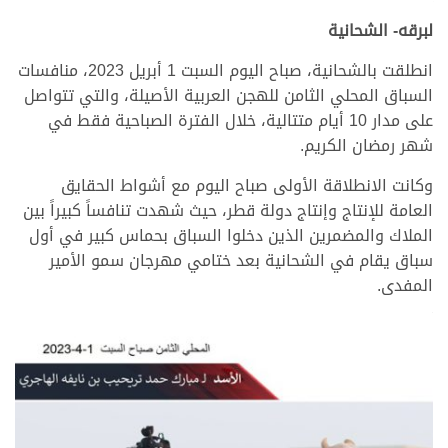
لبرقه- الشحانية
انطلقت بالشحانية، صباح اليوم السبت 1 أبريل 2023، منافسات
السباق المحلي الثامن للهجن العربية الأصيلة، والتي تتواصل
على مدار 10 أيام متتالية، خلال الفترة الصباحية فقط في
شهر رمضان الكريم.
وكانت الانطلاقة الأولى صباح اليوم مع أشواط الحقايق
العامة للإنتاج وإنتاج دولة قطر، حيث شهدت تنافساً كبيراً بين
الملاك والمضمرين الذين دخلوا السباق بحماس كبير في أول
سباق يقام في الشحانية بعد ختامي مهرجان سمو الأمير
المفدى.
>