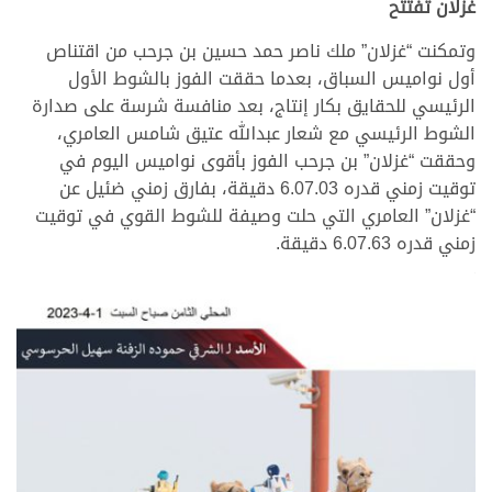
غزلان تفتتح
وتمكنت “غزلان” ملك ناصر حمد حسين بن جرحب من اقتناص
أول نواميس السباق، بعدما حققت الفوز بالشوط الأول
الرئيسي للحقايق بكار إنتاج، بعد منافسة شرسة على صدارة
الشوط الرئيسي مع شعار عبدالله عتيق شامس العامري،
وحققت “غزلان” بن جرحب الفوز بأقوى نواميس اليوم في
توقيت زمني قدره 6.07.03 دقيقة، بفارق زمني ضئيل عن
“غزلان” العامري التي حلت وصيفة للشوط القوي في توقيت
زمني قدره 6.07.63 دقيقة.
>