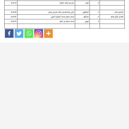
3
منوه
حمد زيد راشد انديله
6:23:13
السابع عشر
1
الرهاوي
علي عبدالمحسن راشد محسن عبدان
6:23:39
قعدان إنتاج قطر
2
مشكور
محمد سعيد محمد الصياح المري
6:23:87
3
مروي
محمد سعيد بن قحيز
6:30:75