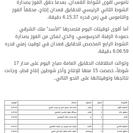
ناموس أقوى أشواط القعدان، بعدما حقق الفوز بصدارة
الشوط الثاني الرئيسي للحقايق قعدان إنتاج، محققاً الفوز
والناموس في زمن قدره 6.15.37 دقيقة.
أما أقوى توقيتات اليوم فتصدرها “الأسد” ملك الشرقي
حمودة الزفنة الحرسوسي، والذي تمكن من الفوز بصدارة
الشوط الرابع المخصص للحقايق قعدان في توقيت زمني قدره
6.06.59 دقيقة.
وتوالت انطلاقات الحقايق العامة صباح اليوم على مدار 17
شوطاً، خصصت 15 منها للإنتاج وآخر شوطين إنتاج قطر، وجاءت
نتائجها وتوقيتاتها على النحو التالي..
الأشواط
المركز
المطية
المالك
التوقيت
الشوط الأول
1
غزلان
ناصر حمد حسين علي
بن
جرحب المري
6:07:03
حقايق بكار
2
غزلان
عبدالله عتيق شامس العامري
6:07:63
إنتاج
3
ند
جابر محمد سالم الجربوعي
6:10:33
الشوط الثاني
1
الأسد
مبارك حمد تريحيب بن نايفه الهاجري
6:15:37
حقايق قعدان
2
وحيشان
فهيد سالم فهيد الزبداني المري
6:16:51