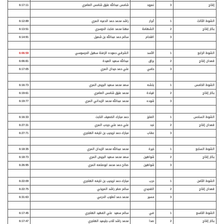
إنتاج
3
نمرود
شامس عبدالله عتيق شامس العامري
6:17:11
الشوط الثالث
1
أبرار
راشد محمد حمد الدعيه المري
6:12:89
بكار إنتاج
2
الشهامة
مهنا محمد ضابت الدوسري
6:13:51
3
اقتحام
سالم حمد عبدالله بن شعيل
6:14:91
الشوط الرابع
1
الأسد
الشرقي حموده الزفنة سهيل الحرسوسي
6:06:59
قعدان إنتاج
2
براق
عبدالله سعيد العيدة
6:06:81
3
حامي
علي حمد حيدان المري
6:17:05
الشوط الخامس
1
بلشه
سعد محمد سعيد البريص المري
6:16:73
بكار إنتاج
2
قيادة
محمد عتيق شامس العامري
6:19:61
3
شوده
محمد عبدالله محمد الزبداني المري
6:19:77
الشوط السادس
1
الفايز
حمد مبارك الضعيف النابت
6:16:33
قعدان إنتاج
2
نجد
علي حمد علي جرحب المري
6:27:31
3
عقاب
مبارك حمد تريحيب بن نايفه الهاجري
6:27:71
الشوط السابع
1
خيرة
محمد عبدالله محمد الزبدان المري
6:18:35
بكار إنتاج
2
شواهين
سعد محمد سعيد البريص المري
6:18:73
3
شواهين
صالح حمد محمد ابوصلعه المري
6:26:95
الشوط الثامن
1
حرب
مبارك حمد تريحيب بن نايفه الهاجري
6:22:09
قعدان إنتاج
2
القحيدي
سالم صقر راشد المريخي
6:22:75
3
مسير
محمد حمد ثعلوب الدرعي
6:31:63
الشوط التاسع
1
في
سالم سعيد علي الفهيد الهاجري
6:17:45
بكار إنتاج
2
صدا
محمد راشد ثلاب جليميد الهاجري
6:17:47