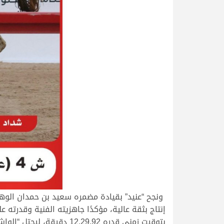
.
ونجح “عنيد” بقيادة مضمره سعيد بن حمدان الوهي