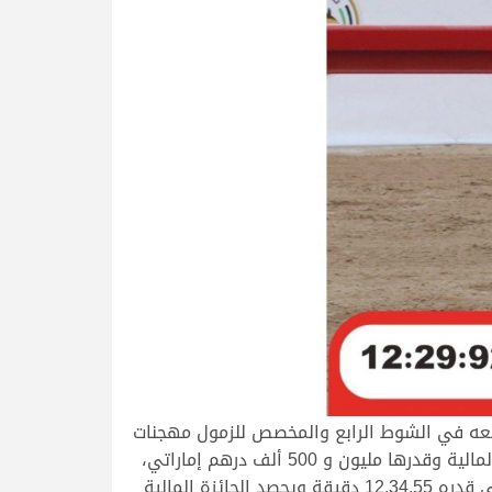
 معه في الشوط الرابع والمخصص للزمول مهجنات
إنتاج بثقة عالية، مؤكدًا جاهزيته الفنية وقدرته على الحفاظ على الوتيرة ذاتها دون تراجع، ليحسم الشداد والجائزة المالية وقدرها مليون و 500 ألف درهم إماراتي،
بتوقيت زمني قدره 12.29.92 دقيقة، ليحتل “الواش” ملك عبدالله خالد حميد حارب المهيري، المركز الثاني بتوقيت زمني قدره 12.34.55 دقيقة ويحصد الجائزة المالية