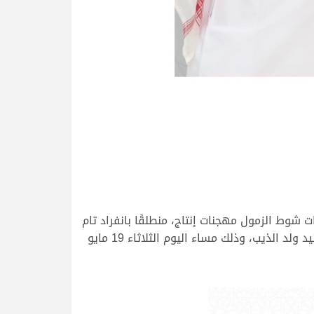
شوط الزمول مهجنات إنتاج، منطلقًا بانفراد تام
منذ الكيلومترات الأولى وحتى خط النهاية، قاطعًا مسافة الثمانية كيلومترات بأداء قوي وثابت ليؤكد قوة سلالة العنيد ولد الذيب، وذلك مساء اليوم الثلاثاء 19 مايو