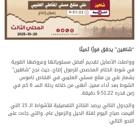
>
“شاهين” يحقق فوزًا ثمينًا
وواصلت الأصايل تقديم أفضل مستوياتها وعروضها القوية
في شوط الختام المخصص للزمول إنتاج، حيث نجح “شاهين”
بشعار علي بن متلع مسلي العتيبي في اقتناص ناموس
الشوط بعد أداء مميز، أنهى من خلاله رحلة السـ 6 كم في
زمن قدره 9.51.22 دقيقة.
والجدول التالي يرصد النتائج التفصيلية للأشواط الـ 15 التي
أقيمت صباح اليوم لفئة الحيل والزمول عام، والتي جاءت على
النحو التالي:
.
.