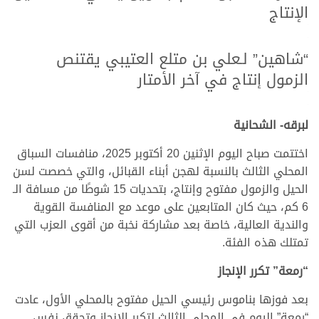
الإنتاج
.
.
“شاهين” لـعلي بن متلع العتيبي يقتنص
الزمول إنتاج في آخر الأمتار
.
.
لبرقه- الشحانية
اختتمت صباح اليوم الإثنين 20 أكتوبر 2025، منافسات السباق
المحلي الثالث بالنسبة لهجن أبناء القبائل، والتي خصصت لسن
الحيل والزمول مفتوح وإنتاج، بتحديات 15 شوطًا من مسافة الـ
6 كم، حيث كان المتابعين على موعد مع المنافسة القوية
والندية العالية، خاصة بعد مشاركة نخبة من أقوى العزب التي
تمتلك هذه الفئة.
“رمعة” تكرر الإنجاز
بعد فوزها بناموس رئيسي الحيل مفتوح بالمحلي الأول، عادت
“رمعة” اليوم في المحلي الثالث لتكرر الإنجاز وتحقق نفس