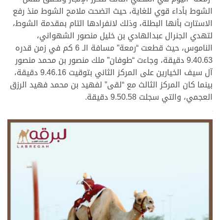
الشوط بأداء قوي للغاية، حيث اتضحت ملامح الشوط منذ رفع
الاستارت بأنها البطلة، وذلك لانفرادها التام بمقدمة الشوط،
لتهدي الجنرال عبدالهادي بن خليل منصور الشهواني،
الناموس، حيث قطعت “رمعة” مسافة الـ 6 كم في زمن قدره
9.40.63 دقيقة، وجاءت “طوفان” ملك منصور بن محمد منصور
آل سيف الخيارين على المركز الثاني بتوقيت 9.46.16 دقيقة،
بينما كان المركز الثالث مع “لقى” لفهيد بن محمد فهيد الرزق
العجمي، والتي سجلت 9.50.58 دقيقة.
>