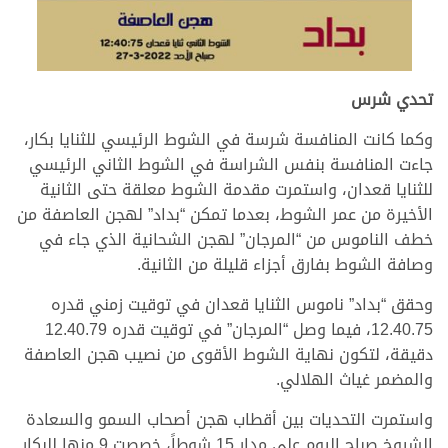
تحدي شرس
وكما كانت المنافسة شرسة في الشوط الرئيسي للثنايا بكار،
جاءت المنافسة بنفس الشراسة في الشوط الثاني الرئيسي
للثنايا قعدان، واستمرت مقدمة الشوط معلقة حتى الثانية
الأخيرة من عمر الشوط، بعدما تمكن “بداد” لهجن العاصفة من
خطف الناموس من “المرجان” لهجن الشحانية الذي جاء في
وصافة الشوط بفارق أجزاء قليلة من الثانية.
وحقق “بداد” ناموس الثنايا قعدان في توقيت زمني قدره
12.40.75، فيما وصل “المرجان” في توقيت قدره 12.40.79
دقيقة، لتكون نهاية الشوط الأقوى من نصيب هجن العاصفة
والمضمر غياث الهلالي.
واستمرت التحديات بين أقطاب هجن أصحاب السمو والسعادة
الشيوخ صباح اليوم على مدار 15 شوطاً، خصصت 9 منها للبكار