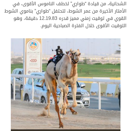
الشحانية، من قيادة “طواري” لخطف الناموس الأقوى، في
الأمتار الأخيرة من عمر الشوط، لتحتفل “طواري” بناموي الشوط
القوي في توقيت زمني مميز قدره 12.19.83 دقيقة، وهو
التوقيت الأقوى خلال الفترة الصباحية اليوم.