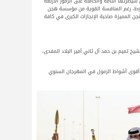
طرتها التامة والكاملة على الرموز الأربعة
شوط، رغم المنافسة القوية من مؤسسة هجن
ن المميزة صاحبة الإنجازات الكبرى في كافة
 تميم بن حمد آل ثاني أمير البلاد المفدى،
، أقوى أشواط الزمول في المهرجان السنوي