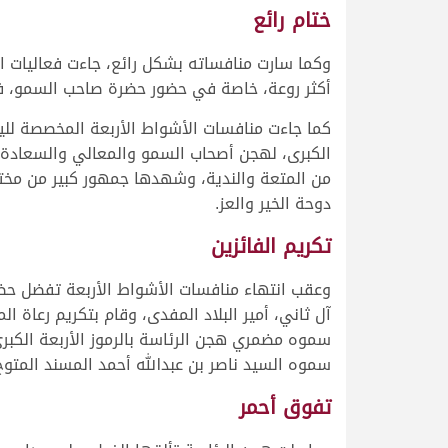
ختام رائع
وكما سارت منافساته بشكل رائع، جاءت فعاليات ال
أكثر روعة، خاصة في حضور حضرة صاحب السمو، في
كما جاءت منافسات الأشواط الأربعة المخصصة لليو
الكبرى، لهجن أصحاب السمو والمعالي والسعادة ا
من المتعة والندية، وشهدها جمهور كبير من مخ
دوحة الخير والعز.
تكريم الفائزين
وعقب انتهاء منافسات الأشواط الأربعة تفضل ح
آل ثاني، أمير البلاد المفدى، وقام بتكريم رعاة ا
سموه مضمري هجن الرئاسة بالرموز الأربعة الكبر
سموه السيد ناصر بن عبدالله أحمد المسند المتو
تفوق أحمر