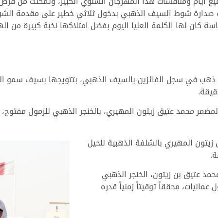
ع أيام ومنافسات هذا المهرجان السنوي الكبير، وتمكنت من فرض سي
تلت صدارة شوط السيف الذهبي بدخول ثلاثي خطير على مقدمة ال
كان لها الكلمة العليا اليوم بفضل امتلاكها نخبة كبيرة من الهج
هب في سجل الفائزين بالسيف الذهبي، بتتويجها بسيف سمو الشيخ
 المضمر محمد عتيق زيتون المهيري، بالخنجر الذهبي للزمول مفتوح
زيتون المهيري بالشلفة الذهبية للحيل
مد عتيق بن زيتون، الخنجر الذهبي
انيات، محققاً توقيتاً زمنياً قدره