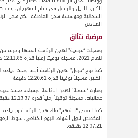
وواصلت هجن الرئاسة تألقها الخطير على مدار جمي
الكبرى للحيل والزمول في ختام المهرجان، واح
الشحانية ومؤسسة هجن العاصفة، لكن هجن الرئاسة 
الميادين.
مرضية تتألق
وسجلت “مرضية” لهجن الرئاسة اسمها بأحرف من ذ
للعام 2021، مسجلة توقيتاً زمنياً قدره 12.11.85 دقيقة.
كما توج “مزعل” لهجن الرئاسة أيضاً وتحت قيادة
الكبير، مسجلاً توقيتاً قدره 12.20.61 دقيقة.
وفازت “سمحة” لهجن الرئاسة وبقيادة محمد عتيق 
عمانيات، مسجلةً توقيتاً زمنياً قدره 12.13.37 دقيقة.
كما اقتنص “الشهم” ملك هجن الرئاسة وبقيادة مح
المخصص لأول أشواط اليوم الختامي، شوط الزمول عم
12.37.21 دقيقة.