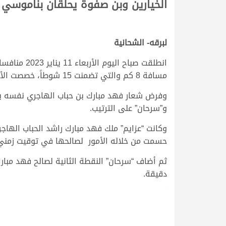
الخيارين وبن صفوة يحلقان بناموسي ا
لبرقه- الشحانية
انطلقت صبا
مسافة 8 كم والتي تضمنت 15 شوطاً، خصصت الأربعة الأولى منها للإنتاج، وشوطان للعمانيات.
وفرض شعار فهد مبارك بن حباب الهاجري نفسه بقوة
و”سرحان” على الترتيب.
وكانت “عزايم” ملك فهد مبارك راشد الحباب الهاجر
حسمت من خلاله الأمور لصالحها في توقيت زمني قدره 3.55.73
دقيقة.