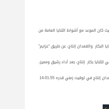
ان الشحانية، حيث كان الموعد مع أشواط الثنايا العامة من
 البكار والقعدان إنتاج، عن طريق “عزايم”
لثنايا بكار إنتاج، بعد أداء رشيق ومميز،
ثم أضاف “سرحان” النقطة الثانية لصالح فهد مبارك الحباب الهاجري، بفوزه بناموس الشوط الثاني الرئيسي للثنايا قعدان إنتاج في توقيت زمني قدره 14.01.55