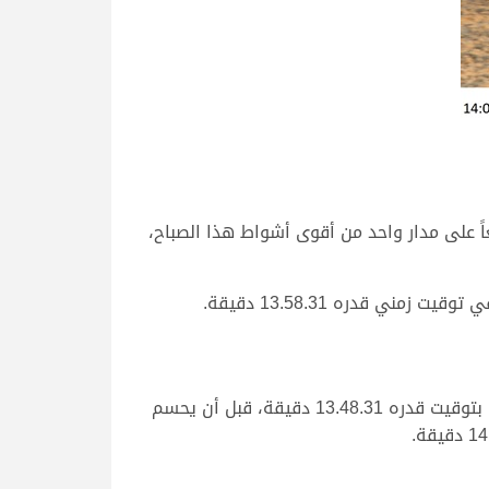
اً على مدار واحد من أقوى أشواط هذا الصباح،
 قدره 13.58.31 دقيقة.
وحققت “مرحبا” ملك منصور محمد منصور آل سيف الخيارين الفوز بناموس الشوط السابع المخصص للثنايا بكار عمانيات بتوقيت قدره 13.48.31 دقيقة، قبل أن يحسم