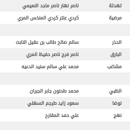
تهدئة
ناصر نهار ناصر ماجد النعيمي
مرضية
كردي عنتر كردي المنخس المري
الحذر
سالم صالح طالب بن عقيل النابت
البارق
ناصر فرج ناصر حفيظ المري
مشاغب
محمد علي سالم سنيد الدعيه
الظبي
محمد طحنون جابر الجبران
نوضا
سعود زايد طرجم السهلي
نهج
علي حمد المقارح