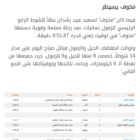
مخوف يسيطر
فيما كان “مخوف” لسعيد عبيد رشدان بطلاً للشوط الرابع
الرئيسي للزمول عمانيات، بعد رحلة ممتعة وقوية حسمها
“مخوف” في توقيت زمني قدره 9.51.87 دقيقة.
وتوالت انطلاقات الحيل والزمول قبائل صباح اليوم على مدار
14 شوطاً، خصصت 8 منها للحيل و6 للزمول، جرت جميعها من
نقطة الـ 6 كيلومترات، وجاءت نتائجها وتوقيتاتها على النحو
التالي:
.
الأشواط
المراكز
المطية
المالك
التوقيت
الشوط الأول
1
مصيونه
عبدالهادي خليل منصور الشهواني
9.43.09
رئيسي الحيل مفتوح
2
أمل
ناصر عبدالله أحمد المسند
9.45.47
3
الذيبة
سالم حمد جارالله جهويل
9.49.75
الشوط الثاني
1
مقدام
محمد بخيت برقان المقارح
9.29.29
رئيسي الزمول مفتوح
2
لهب
أحمد سعد محمد الكعبي
9.30.01
3
مرموق
صالح حمد صالح أبوشريدة
9.35.49
الشوط الثالث
1
مغيضة
عبدالهادي خليل منصور الشهواني
9.42.55