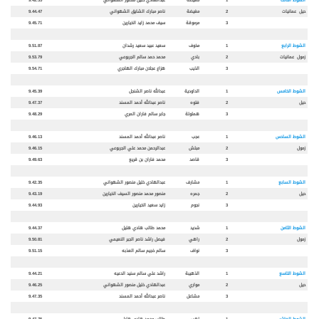
حيل عمانيات
2
مغيضة
ناصر مبارك الشايق الشهواني
9.44.47
3
مرموقة
سيف محمد زايد الخيارين
9.45.71
الشوط الرابع
1
مخوف
سعيد عبيد سعيد رشدان
9.51.87
زمول عمانيات
2
بادي
محمد حمد سالم الجربوعي
9.53.79
3
الذيب
هزاع عجلان مبارك الهاجري
9.54.71
الشوط الخامس
1
الداودية
عبدالله ناصر الشنجل
9.45.39
حيل
2
فتوه
ناصر عبدالله أحمد المسند
9.47.37
3
هملولة
جابر سالم فاران المري
9.48.29
الشوط السادس
1
عجب
ناصر عبدالله أحمد المسند
9.46.13
زمول
2
مبلش
عبدالرحمن محمد علي الجربوعي
9.46.15
3
قاصد
محمد فاران بن قريع
9.49.63
الشوط السابع
1
مشارف
عبدالهادي خليل منصور الشهواني
9.42.35
حيل
2
جمره
منصور محمد منصور السيف الخيارين
9.43.19
3
نجوم
زايد سعيد الخيارين
9.44.93
الشوط الثامن
1
شديد
محمد طالب هادي هليل
9.44.37
زمول
2
راهي
فيصل راشد ناصر الجبر النعيمي
9.50.81
3
نواف
سالم خجيم سالم العذبه
9.51.15
الشوط التاسع
1
الذهيبة
راشد علي سالم سنيد الدعيه
9.44.21
حيل
2
مواري
عبدالهادي خليل منصور الشهواني
9.46.25
3
مشاعل
ناصر عبدالله أحمد المسند
9.47.35
الشوط العاشر
1
لهب
طالب محمد هادي هليل
9.47.75