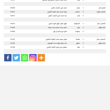
3
نوف
محمد مبارك مسفر الشهواني الهاجري
7:40:27
الرابع عشر
1
مفره
محمد علي الشراب القرح
7:39:29
قعدان
مفتوح
2
نسناس
سيف محمد سيف شوط الخييلي
7:40:12
3
لزام
حمد محمد علي الشراب القرح
7:42:37
الخامس عشر
1
الصداوية
عتيق فاران عتيق البريد المري
7:43:10
بكار
مفتوح
2
خيال
دغش محمد سالم محمد جميله
7:43:59
3
جلمودة
مانع فرج مانع ال رزق
7:44:99
السادس عشر
1
مهمة
عوض سعيد محمد بالكيله العامري
7:37:67
بكار
مفتوح
2
نمارق
حمد سالم مبخوت حمد البوفريح
7:41:03
3
حيلة
منصور علي مصبح الصخم الكتبي
7:41:69