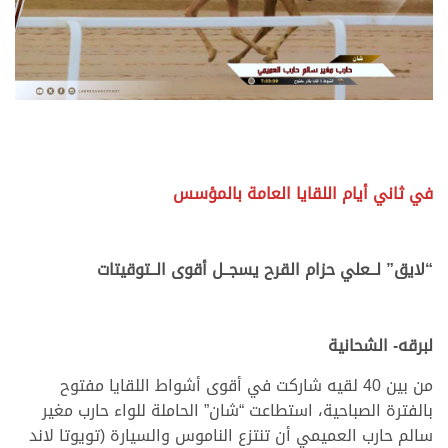
.
.
في ثاني أيام اللقايا العامة بالمؤسس
.
.
“لايق” لــعلي حزام القرح يسجــل أقوى الــتوقيتات
.
.
لبرقه- الشحانية
من بين 40 لقيه شاركت في أقوى أشواط اللقايا مفتوح
بالفترة الصباحية، استطاعت “شان” الحاملة للواء حارب مغير
سالم حارب العميمي أن تنتزع الناموس والسيارة (تويوتا لاند