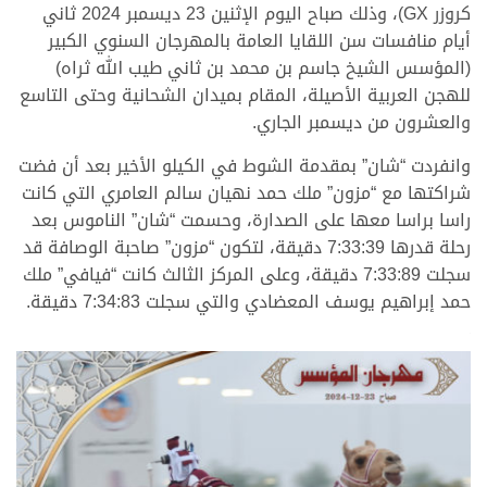
كروزر GX)، وذلك صباح اليوم الإثنين 23 ديسمبر 2024 ثاني
أيام منافسات سن اللقايا العامة بالمهرجان السنوي الكبير
(المؤسس الشيخ جاسم بن محمد بن ثاني طيب الله ثراه)
للهجن العربية الأصيلة، المقام بميدان الشحانية وحتى التاسع
والعشرون من ديسمبر الجاري.
وانفردت “شان” بمقدمة الشوط في الكيلو الأخير بعد أن فضت
شراكتها مع “مزون” ملك حمد نهيان سالم العامري التي كانت
راسا براسا معها على الصدارة، وحسمت “شان” الناموس بعد
رحلة قدرها 7:33:39 دقيقة، لتكون “مزون” صاحبة الوصافة قد
سجلت 7:33:89 دقيقة، وعلى المركز الثالث كانت “فيافي” ملك
حمد إبراهيم يوسف المعضادي والتي سجلت 7:34:83 دقيقة.
.