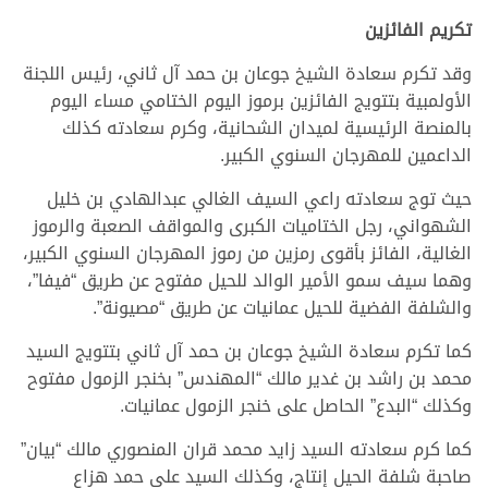
تكريم الفائزين
وقد تكرم سعادة الشيخ جوعان بن حمد آل ثاني، رئيس اللجنة
الأولمبية بتتويج الفائزين برموز اليوم الختامي مساء اليوم
بالمنصة الرئيسية لميدان الشحانية، وكرم سعادته كذلك
الداعمين للمهرجان السنوي الكبير.
حيث توج سعادته راعي السيف الغالي عبدالهادي بن خليل
الشهواني، رجل الختاميات الكبرى والمواقف الصعبة والرموز
الغالية، الفائز بأقوى رمزين من رموز المهرجان السنوي الكبير،
وهما سيف سمو الأمير الوالد للحيل مفتوح عن طريق “فيفا”،
والشلفة الفضية للحيل عمانيات عن طريق “مصيونة”.
كما تكرم سعادة الشيخ جوعان بن حمد آل ثاني بتتويج السيد
محمد بن راشد بن غدير مالك “المهندس” بخنجر الزمول مفتوح
وكذلك “البدع” الحاصل على خنجر الزمول عمانيات.
كما كرم سعادته السيد زايد محمد قران المنصوري مالك “بيان”
صاحبة شلفة الحيل إنتاج، وكذلك السيد علي حمد هزاع