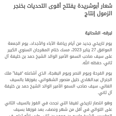
شعار أبوشريدة يفتتح أقوى التحديات بخنجر
الزمول إنتاج
لبرقه- الشحانية
يوم تاريخي جديد من أيام رياضة الآباء والأجداد، يوم الجمعة
الموافق 27 يناير 2023، مسك ختام المهرجان السنوي الكبير
على سيف صاحب السمو الأمير الوالد الشيخ حمد بن خليفة آل
ثاني، حفظه الله.
يوم الفرحة ويوم النصر ويوم البهجة، الذي أشاعته “فيفا” ملك
الجنرال عبدالهادي خليل منصور الشهواني، بفوزها بالسيف
الغالي، سيف صاحب السمو الأمير الوالد الشيخ حمد بن خليفة
آل ثاني.
وهو انتصار تاريخي لفيفا التي نجحت في الفوز بالسيف الثاني
على التوالي في أقل من شهر ونصف، بعد فوزها بسيف
المؤسس الشيخ جاسم بن محمد بن ثاني طيب الله ثراه، في