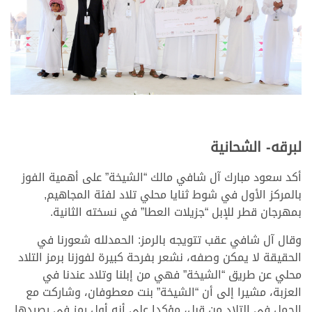
لبرقه- الشحانية
أكد سعود مبارك آل شافي مالك “الشيخة” على أهمية الفوز
بالمركز الأول في شوط ثنايا محلي تلاد لفئة المجاهيم,
بمهرجان قطر للإبل “جزيلات العطا” في نسخته الثانية.
وقال آل شافي عقب تتويجه بالرمز: الحمدلله شعورنا في
الحقيقة لا يمكن وصفه، نشعر بفرحة كبيرة لفوزنا برمز التلاد
محلي عن طريق “الشيخة” فهي من إبلنا وتلاد عندنا في
العزبة، مشيرا إلى أن “الشيخة” بنت معطوفان، وشاركت مع
الجمل في التلاد من قبل، مؤكدا على أنه أول رمز في رصيدها