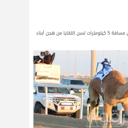
انطلقت صباح اليوم الجمعة 26 فبراير 2021، منافسات اليوم الثالث من السباق المحلي الثامن، وذلك عبر 28 شوطا من مسافة 5 كيلومترات لسن اللقايا من هجن أبناء