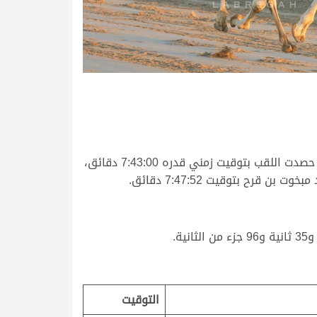
كما أعلنت “ترف” ملك راشد عبدالله الزكيبا أنها صاحبة الشوط الرئيسي للقايا بكار عمانيات بعد أداء مميز وقوي، حيث حصدت اللقب بتوقيت زمني قدره 7:43:00 دقائق،
التوقيت