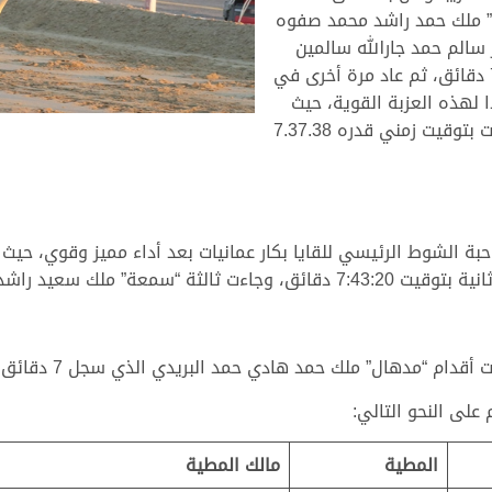
قائق، ليحل “سراب” ملك حمد راشد محمد صفوه
ء ثالثا شعار سالم حمد جارالله سالمين
المري مع “صايب” الذي سجل توقيتا قدره 7.46.50 دقائق، ثم عاد مرة أخرى في
لهذه العزبة القوية، حيث
انتزع “شاهين” الفوز لرئيسي اللقايا قعدان عمانيات بتوقيت زمني قدره 7.37.38
بن قرح بتوقيت 7:47:52 دقائق.
لك حمد هادي حمد البريدي الذي سجل 7 دقائق و35 ثانية و96 جزء من الثانية.
المطية
مالك المطية