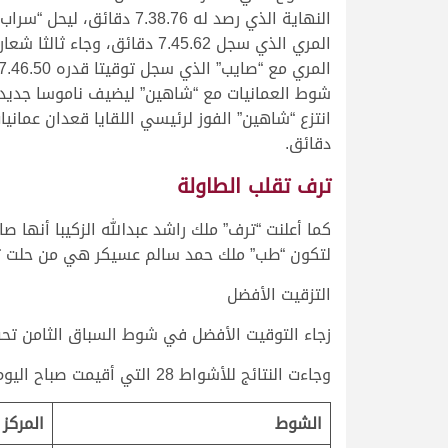
النهاية الذي رصد له 7.38.76 د
المري الذي سجل 7.45.62 دقائق، وجا
شوط العمانيات مع “شاهين” ليضيف ناموسا جديدا 
دقائق.
ترف تقلب الطاولة
لتكون “طب” ملك حمد سالم عسيكر هي من حلت ثانية بتوقيت 7:43:20 دقائق، وجاءت ثالثة “سمعة” ملك سعيد راشد مبخوت 
التزقيت الأفضل
زجاء التوقيت الأفضل في شوط السباق الثامن تحت أقدام “مدهال” م
وجاءت النتائج للأشواط 28 التي أقيمت صباح اليوم على النحو التالي:
الشوط
المركز