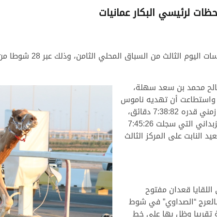
حظات لرئيسي البكار عمانيات
الح محمد بن سعد سهلة،
د واستطاعت أن تهديه ناموس
الشوط الرئيسي للقايا بكار مفتوح، وذلك بتوقيت زمني قدره 7:38:82 دقائق،
تاركة الوصافة لـ “هوايل” ملك سالم فهيد براك الزبداني التي سجلت 7:45:26
 النابت على المركز الثالث
 اللقايا قعدان مفتوح
بالعرج “الصداوي” في شوط
تقريبا وظل بها على خط