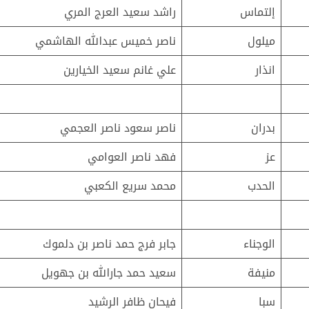
إلتماس
راشد سعيد العرج المري
ميلول
ناصر خميس عبدالله الهاشمي
انذار
علي غانم سعيد الخيارين
بدران
ناصر سعود ناصر العجمي
عز
فهد ناصر العوامي
الحدب
محمد سريع الكعبي
الوجناء
جابر فرج حمد ناصر بن دلموك
منيفة
سعيد حمد جارالله بن جهويل
سبا
فيحان ظافر الرشيد