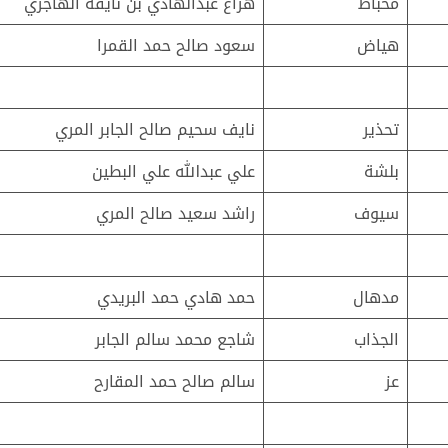
مخباط
هزاع عبدالهادي بن نايفة الهاجري
هياض
سعود صالح حمد القمرا
تحذير
نايف سحيم صالح الجابر المري
بلشة
علي عبدالله علي البطين
سيوف
راشد سعيد صالح المري
مدهال
حمد هادي حمد البريدي
الجذاب
شاجع محمد سالم الجابر
عز
سالم صالح حمد المقارح