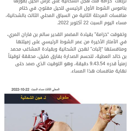
تربعت “خزامة ملك هجن الشحانية على عرش الحيل بفوزها
بناموس الشوط الأول الرئيسي للحيل مفتوح، في ختام
منافسات المرحلة الثانية من السباق المحلي الثالث بالشحانية،
مساء اليوم السبت 22 أكتوبر 2022.
وتفوقت “خزامة” بقيادة المضمر القدير سالم بن فاران المري،
في الأمتار الأخيرة من عمر الشوط الرئيسي على زميلتها
ومنافستها “إثبات” لهجن الشحانية وبقيادة المشاغب محمد
بن خالد العطية، لتحسم الصدارة بفارق ضئيل، محققة توقيتاً
زمنياً قدره 9.43.54 دقيقة، وهو التوقيت الذي صمد حتى
نهاية منافسات هذا المساء.