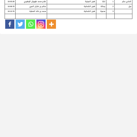
الحادي عشر
1
لشا
هجن المرخية
فلاح محمد طويرش الوهيبي
10:03:28
حيل
2
رسالة
هجن الشحانية
سالم بن فاران المري
10:08:78
3
محمية
هجن الشحانية
محمد بن خالد العطية
10:12:76