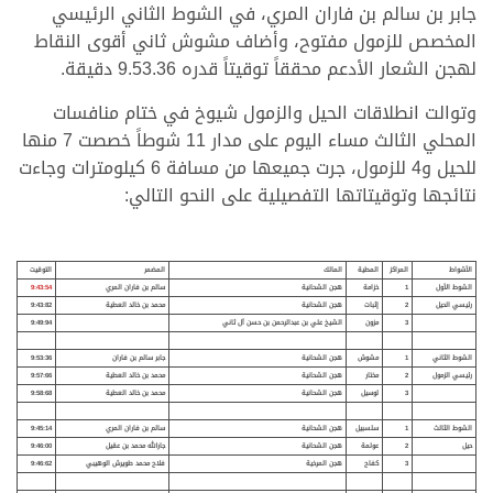
جابر بن سالم بن فاران المري، في الشوط الثاني الرئيسي
المخصص للزمول مفتوح، وأضاف مشوش ثاني أقوى النقاط
لهجن الشعار الأدعم محققاً توقيتاً قدره 9.53.36 دقيقة.
وتوالت انطلاقات الحيل والزمول شيوخ في ختام منافسات
المحلي الثالث مساء اليوم على مدار 11 شوطاً خصصت 7 منها
للحيل و4 للزمول، جرت جميعها من مسافة 6 كيلومترات وجاءت
نتائجها وتوقيتاتها التفصيلية على النحو التالي:
الأشواط
المراكز
المطية
المالك
المضمر
التوقيت
الشوط الأول
1
خزامة
هجن الشحانية
سالم بن فاران المري
9:43:54
رئيسي الحيل
2
إثبات
هجن الشحانية
محمد بن خالد العطية
9:43:82
3
مزون
الشيخ علي بن عبدالرحمن بن حسن آل ثاني
9:49:94
الشوط الثاني
1
مشوش
هجن الشحانية
جابر سالم بن فاران
9:53:36
رئيسي الزمول
2
مختار
هجن الشحانية
محمد بن خالد العطية
9:57:66
3
لوسيل
هجن الشحانية
محمد بن خالد العطية
9:58:68
الشوط الثالث
1
سلسبيل
هجن الشحانية
سالم بن فاران المري
9:45:14
حيل
2
عولمة
هجن الشحانية
جارالله محمد بن عقيل
9:46:00
3
كفاح
هجن المرخية
فلاح محمد طويرش الوهيبي
9:46:62