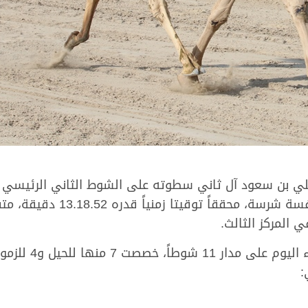
لي بن سعود آل ثاني سطوته على الشوط الثاني الرئيسي 
الذي تألق وانتزع الناموس القو
المركز الثالث.
: