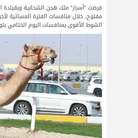
فرضت “أسرار” ملك هجن الشحانية وبقيادة ال
الشوط الأقوى بمنافسات اليوم الختامي بتوقيت زمني قدره 13.07.00 دقيقة، وهو التوقيت الأفضل خ