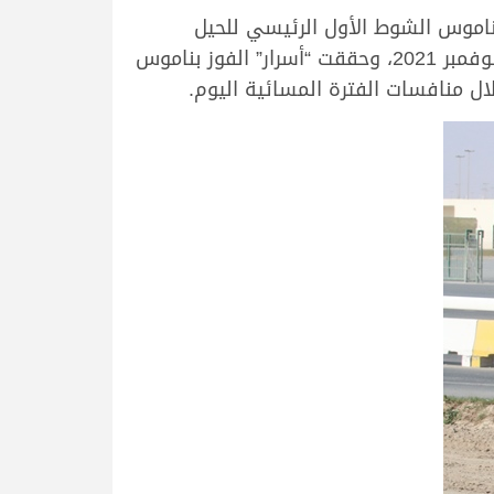
 ناموس الشوط الأول الرئيسي للحيل
مفتوح، خلال منافسات الفترة المسائية لآخر أيام السباق المحلي الخامس بالشحانية، اليوم السبت 13 نوفمبر 2021، وحققت “أسرار” الفوز بناموس