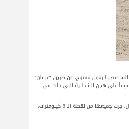
المخصص للزمول مفتوح، عن طريق “عرقان”
ي وسط منافسة شرسة، محققاً توقيتا زمنياً قدره 13.18.52 دقيقة، متفوقاً على هجن الشحانية التي حلت في
وتوالت انطلاقات الحيل والزمول شيوخ مساء اليوم على مدار 11 شوطاً، خصصت 7 منها للحيل و4 للزمول، جرت جميعها من نقطة الـ 8 كيلومترات،