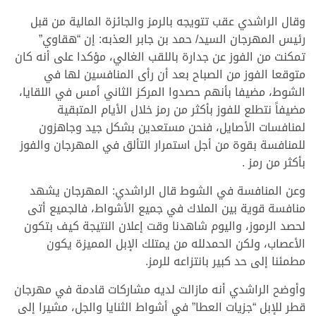
>
وقال الراشدي عقب تتويجه بالرمز والجائزة المالية من قبل
رئيس المهرجان السيد/ حمد بن جابر العذبه: إن “هقاوي”
تمكنت من الفوز عن جدارة باللقب الغالي، مؤكدا على أنه كان
متوقعا الفوز من الصباح بعد أن رأى المنافسين لها في
الشوط، مضيفا بأنهم حصدوا المركز الثاني أمس في اللقايا،
مضيفاً نتطلع للفوز بأكثر من رمز خلال الأيام المتبقية
لمنافسات الأصايل، فنحن مستعدين بشكل جيد وجاهزون
للمنافسة بقوة من أجل استمرار التألق في المهرجان والفوز
بأكثر من رمز .
وعن المنافسة في الشوط قال الراشدي: المهرجان يشهد
منافسة قوية بين الملاك في جميع الأشواط، فالجميع أتى
لحصد الرموز، واليوم شاهدنا وقت إعلان النتيجة كيف بتكون
الأعصاب، ولكن الحمدلله من يمتلك الإبل المميزة يكون
مطمئنا إلى حد كبير بانتزاعه للرمز.
وأوضح الراشدي أنه مازالت لديه مشاركات قادمة في مهرجان
قطر للإبل “جزيات العطا” في أشواط الثنايا والجل، مشيرا إلى