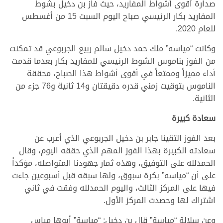
صدارة أقوى أشواط المفاريد، حيث فاز بن دخيل بشوط
المفاريد بكار الرئيسي صباح اليوم السبت 15 من أغسطس
للعام 2020.
وكانت “مياسه” ملك حمد دخيل سالم ربيع الجربوعي قد تمكنت
من الفوز بناموس الشوط الرئيسي للمفاريد بكار بعدما قدمت
أداء مميزاً وممتعاً في أقوى أشواط هذا الصباح، محققة
الناموس بتوقيت زمني قدره دقيقتان و14 ثانية و76 جزء من
الثانية.
سعادة كبيرة
بعد الفوز التقينا جابر بن دخيل الجربوعي الذي أعرب عن
سعادته الكبيرة بهذا الفوز المهم الذي حققه اليوم، وقال
الحمدلله على التوفيق، وهذه ثمار جهودنا المتواصله، مؤكداً
على أن “مياسه” بكرة سبوق، ولها سبقه قبل أسبوعين جاءت
فيها على المركز الثالث، واليوم الحمدلله وفقت في ثاني
اشتراك لها وحصدت المركز الأول.
وعن سلالة “مياسة” قال بن دخيل: “مياسة” أبوها مياس