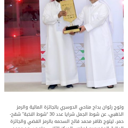
>
وتوج رثوان بداح مناحي الدوسري بالجائزة المالية والرمز
الذهبي، عن شوط الجمل شرايا عدد 30 “شوط النخبة” شقح-
حمر، ليتوج ظافر محمد فالح السحمه بالرمز الفضي والجائزة