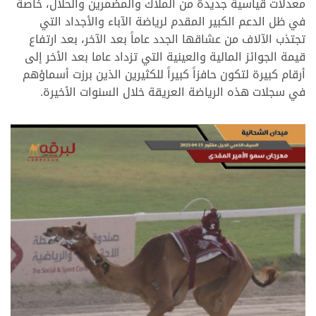
معدلات قياسية جديدة من الملاك والمضمرين والحلال، خاصة
في ظل الدعم الكبير المقدم لرياضة الآباء والأجداد التي
تجتذب الآلاف من عشاقها الجدد عاماً بعد الآخر، بعد ارتفاع
قيمة الجوائز المالية والعينية التي تزداد عاما بعد الأخر إلى
أرقام كبيرة لتكون حافزاً كبيراً للكثيرين الذين برزت أسماؤهم
في سجلات هذه الرياضة العريقة خلال السنوات الأخيرة.
.