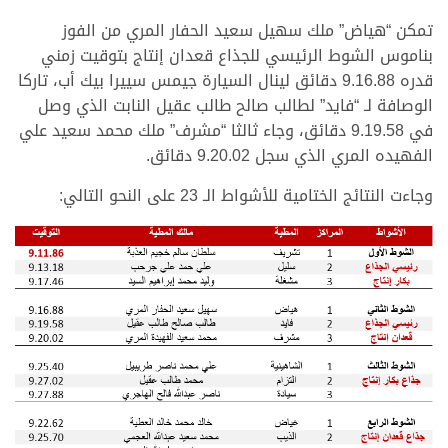
تمكن “هياض” ملك سهيل سعيد الحفار المري من الفوز
بناموس الشوط الرئيسي للجذاع قعدان إنتاج بتوقيت زمني
قدره 9.16.88 دقائق لينال السيارة جيمس سييرا بيك أب، تاركا
الوصافة لـ “فايد” لطالب صالح طالب عقيل النابت الذي وصل
في 9.19.58 دقائق، وجاء ثالثا “مشرف” ملك محمد سعيد علي
الفهيده المري الذي سجل 9.20.02 دقائق.
وجاءت النتائج الختامية للأشواط الـ 23 على النحو التالي: