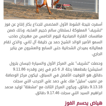
أسفرت نتيجة الشوط الأول المخصص للجذاع بكار إنتاج عن فوز
“تشريف” المملوكة لـسلطان سالم خجيم العذبه، وذلك ضمن
منافسات الفترة الصباحية لليوم الخامس من مهرجان صاحب
السمو الأمير الوالد الشيخ حمد بن خليفة آل ثاني، والذي تقام
فعالياته بميدان الشحانية حتى السابع والعشرون من يناير
الجاري.
وحصلت “تشريف” على المركز الأول والسيارة (نيسان بترول
استيشن) بقطعها رحلة الـ 6 كم في زمن وقدره 9.11.86
دقائق هو التوقيت الأفضل في السباق، ليكون مركز الوصافة
من نصيب “سليل” ملك علي حمد علي الجرحب التي سجلت
9.13.18 دقائق، ويكون المركز الثالث مع “مشغلة” لوليد محمد
ابراهيم السيد التي سجلت 9.17.46 دقائق.
هياض يحسم الفوز