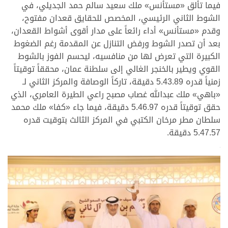
فيما تألق «مستأنس» ملك سعيد سالم حمد الجديلي، في
الشوط الثاني الرئيسي، المخصص للحقايق قعدان مفتوح،
وقدم «مستأنس» أداء رائعاً على مدار أقوى أشواط القعدان،
بعد أن تصدر الشوط ورفض التنازل عن المقدمة رغم الضغوط
الكبيرة التي تعرض لها من منافسيه، ليحسم الفوز بالشوط
القوي ويطير بالخنجر الغالي إلى سلطنة عمان، محققاً توقيتاً
زمنياً قدره 5.43.89 دقيقة، تاركاً الوصافة والمركز الثاني لـ
«باهي» ملك عبدالله غصاب مصبح راعي الطيرة العامري، الذي
حقق توقيتاً قدره 5.46.97 دقيقة، فيما جاء «كفا» ملك محمد
سلطان مطر مرخان الكتبي في المركز الثالث بتوقيت قدره
5.47.57 دقيقة.
>