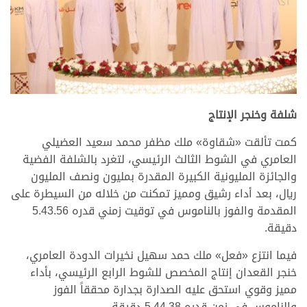
.
شلفة وخنجر الإنتاج
كمت تألقت «شقاوة» ملك مظفر محمد سعيد العضيلي
العامري في الشوط الثالث الرئيسي، لتغرد بالشلفة الفضية
والجائزة المليونية الكبيرة المقدرة بمليون ونصف المليون
ريال، بعد أداء رشيق ومميز تمكنت من خلاله من السيطرة على
المقدمة والفوز بالناموس في توقيت زمني قدره 5.43.56
دقيقة.
فيما انتزع «فعل» ملك حمد سهيل نخيرات الدودة العامري،
خنجر القعدان إنتاج المخصص للشوط الرابع الرئيسي، بأداء
مميز وقوي استحق عليه الصدارة بجدارة محققاً الفوز
والناموس في زمن قدره 5.44.38 دقيقة.