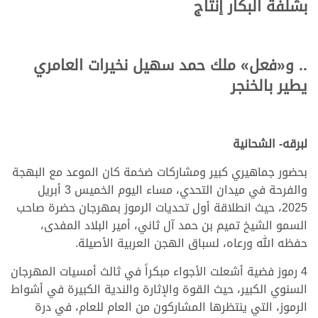
بشلفة البكار إنتاج
.
.
.
.. و«فعل» ملك حمد سهيل نخيرات العامري
يطير بالخنجر
.
.
.
لبرقه- الشحانية
بحضور جماهيري كبير ومشاركات ضخمة كان الموعد مع البهجة
والفرحة في ميدان التحدي، مساء اليوم الخميس 3 أبريل
2025، حيث انطلاقة أول تحديات الرموز بمهرجان حضرة صاحب
السمو الشيخ تميم بن حمد آل ثاني، أمير البلاد المفدى،
حفظه الله ورعاه، لسباق الهجن العربية الأصيلة.
4 رموز فضية أشعلت الأجواء مبكراً في ثالث أمسيات المهرجان
السنوي الكبير، حيث القوة والإثارة والندية الكبيرة في أشواط
الرموز، التي ينتظرها المشاركون من العام للعام، في درة