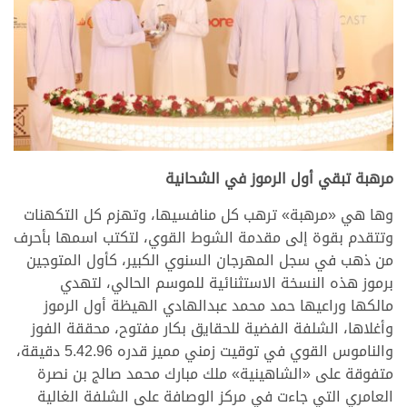
.
مرهبة تبقي أول الرموز في الشحانية
وها هي «مرهبة» ترهب كل منافسيها، وتهزم كل التكهنات
وتتقدم بقوة إلى مقدمة الشوط القوي، لتكتب اسمها بأحرف
من ذهب في سجل المهرجان السنوي الكبير، كأول المتوجين
برموز هذه النسخة الاستثنائية للموسم الحالي، لتهدي
مالكها وراعيها حمد محمد عبدالهادي الهيظة أول الرموز
وأغلاها، الشلفة الفضية للحقايق بكار مفتوح، محققة الفوز
والناموس القوي في توقيت زمني مميز قدره 5.42.96 دقيقة،
متفوقة على «الشاهينية» ملك مبارك محمد صالج بن نصرة
العامري التي جاءت في مركز الوصافة على الشلفة الغالية