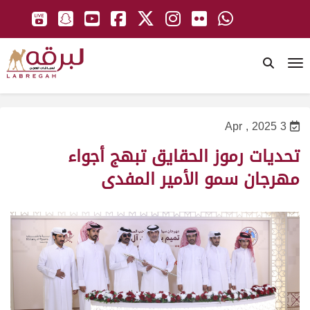
To
3 Apr , 2025
تحديات رموز الحقايق تبهج أجواء
مهرجان سمو الأمير المفدى