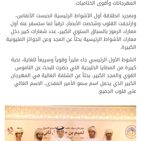
المهرجانات وأقوى الختاميات.
وبمجرد انطلاقة أول الأشواط الرئيسية انحبست الأنفاس،
وارتجفت القلوب وشخصت الأبصار، ترقباً لما ستسفر عنه أول
معارك الرموز بالسباق السنوي الكبير، عدد شعارات كبير دخل
معارك الأشواط الرئيسية بحثاً عن المجد وعن الجوائز المليونية
الكبيرة.
الشوط الأول الرئيسي جاء مثيراً وقوياً وسريعاً للغاية، نخبة
كبيرة من المطايا الخليجية التي حضرت للبحث عن الناموس
القوي والمجد الكبير، بحثاً عن الشلفة الغالية في المهرجان
الكبير الذي يحمل اسم سمو الأمير المفدى، الاسم الغالي
على قلوب الجميع.
>