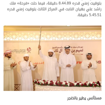
بتوقيت زمني قدره 8.44.89 دقيقة، فيما حلت «فرحة» ملك
راشد علي بهيان النابت في المركز الثالث بتوقيت زمني قدره
5.45.51 دقيقة.
>
.
مستأنس يطير بالخنجر