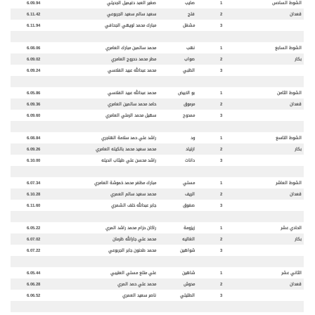
الشوط السادس
1
صايب
صغير العبد دغيميل الجديلي
6.09.94
قعدان
2
فلج
سعيد سالم سعيد الجربوعي
6.11.42
3
مشغل
مبارك محمد لويهي الجحافي
6.11.94
الشوط السابع
1
نهب
محمد سالمبن مبارك العامري
6.08.06
بكار
2
صواب
مطر محمد دحروج العامري
6.09.02
3
الظبي
محمد عبدالله عبيد الفلاسي
6.09.24
الشوط الثامن
1
بو الابيض
محمد عبدالله عبيد الفلاسي
6.05.86
قعدان
2
مرموق
حامد محمد سالمين العامري
6.09.36
3
ممدوح
سهيل محمد الرملي العامري
6.09.60
الشوط التاسع
1
ود
راشد علي حمد سلامة الهاجري
6.08.84
بكار
2
ارتياد
محمد سعيد محمد بالكيله العامري
6.09.26
3
دانات
راشد محسن علي طيثاب انديله
6.10.00
الشوط العاشر
1
مسلي
مبارك مظفر محمد خموشة العامري
6.07.34
قعدان
2
الريف
محمد سعيد سالم العمري
6.10.28
3
صفوق
جابر عبدالله خلف الشمري
6.11.60
الحادي عشر
1
زيزومة
راكان حزام محمد راشد المري
6.05.22
بكار
2
الغاليه
محمد علي جارالله ظرمان
6.07.02
3
شواهين
محمد طحنون جابر الجربوعي
6.07.22
الثاني عشر
1
شاهين
علي متلع مسلي العتيبي
6.05.44
قعدان
2
مدوش
محمد علي حمد المري
6.06.28
3
الطليلي
ناصر سعيد العمري
6.06.52