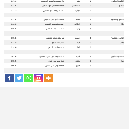
الشوط العشرون
1
منجز
جابر مسعود جابر حمد المسعود
6.07.08
قعدان
2
المستشار
محمد أحمد سعيد حلوه الكتبي
6.11.24
3
الوكرة
خالد ناصر راشد علي المقارح
6.11.78
الحادي والعشرون
1
حفله
محمد قشام سعيد المحرمي
6.11.92
بكار
2
الشامه
راشد سالم محمد الفهيده
6.13.52
3
وعود
حمد محمد راشد المقارح
6.13.90
الثاني والعشرون
1
قمريه
عيد سالم عوده العطوي
6.09.44
بكار
2
كيف
ناصر محمد المري
6.11.70
3
الياف
محمد صغيرون الدرعي
6.12.34
الثالث والعشرون
1
ثمينة
محمد الدودة سويد مبارك العامري
6.07.40
بكار
2
متعبة
حمد محمد علي المري
6.08.24
3
ملوح
محمد خميس علي البطي
6.09.26