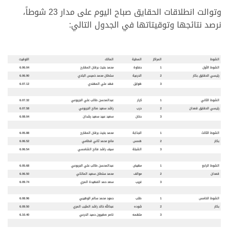
وتوالت انطلاقات الحقايق صباح اليوم على مدار 23 شوطاً،
نرصد نتائجها وتوقيتاتها في الجدول التالي:
الشوط
المراكز
المطية
المالك
التوقيت
الشوط الأول
1
حفاوة
محمد بخيت برقان المقارح
6.06.04
رئيسي الحقايق بكار
2
الدرعية
سلطان محمد خميس البادي
6.06.90
3
هوايل
فهد علي المهندي
6.07.12
الشوط الثاني
1
كرار
عبدالمحسن طالب علي الجربوعي
6.07.32
رئيسي الحقايق قعدان
2
درب
راشد سعيد صالح الجربوعي
6.07.58
3
دخان
سعيد عبيد سعيد رشدان
6.08.04
الشوط الثالث
1
الجذابة
محمد بخيت برقان المقارح
6.05.88
بكار
2
همس
مانع محمد ثاني قطامي
6.06.52
3
الشبلة
سيف راشد فالح الشامسي
6.06.54
الشوط الرابع
1
مهيض
عبدالمحسن طالب علي الجربوعي
6.05.68
قعدان
2
موالف
محمد سلطان سعيد المالكي
6.06.50
3
غريب
سعد حمد الفهيدة المري
6.09.74
الشوط الخامس
1
طلب
حمود محمد سالم الوهيبي
6.08.96
بكار
2
شوده
عبدالله خالد راشد المثيب المري
6.09.50
3
ملهمه
ناصر صغيرون حميد الدرعي
6.10.40