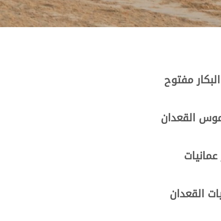
لبكار مفتوح
موس القعدان
عمانيات
ت القعدان