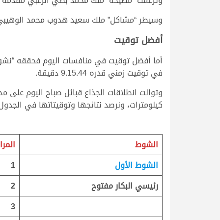
وتزعمت “مصيحة” ملك محمد بطي الزعبي مقدمة الشوط ا
وسيطر “مشاكل” ملك سعيد هدوب محمد الوهيبي على ناموس
أفضل توقيت
في توقيت زمني قدره 9.15.44 دقيقة.
كيلومترات، ونرصد نتائجها وتوقيتاتها في الجدول 
الشوط
المرا
الشوط الأول
1
رئيسي البكار مفتوح
2
3