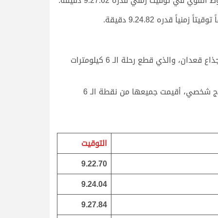
 توقيت زمني قدره 9.27.62 دقيقة.
قدره 9.24.82 دقيقة.
أما أفضل توقيت في منافسات اليوم فحققه “نشوان” ملك سالم جابر محسن جبران، المتوج بناموس الشوط الثامن للجذاع قعدان، والذي قطع رحلة الـ 6 كيلومترات
وتوالت انطلاقات الجذاع قبائل صباح اليوم على مدار 21 شوطا، ما بين أشواط مفتوحة وأشواط عمانيات، وأشواط إنتاج شخصي، أقيمت جميعها من نقطة الـ 6
التوقيت
9.22.70
9.24.04
9.27.84