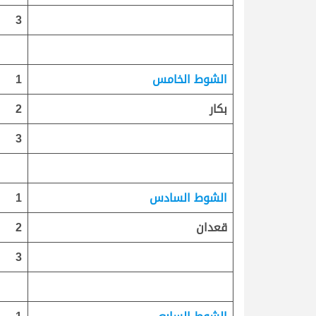
3
الشوط الخامس
1
بكار
2
3
الشوط السادس
1
قعدان
2
3