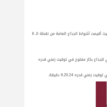
اختتمت صباح اليوم السبت 20-11-2021، منافسات القبائل بالمرحلة الأولى من السباق المحلي السادس بالشحانية، حيث أقيمت أشواط الجذاع العامة من نقطة الـ 6
 للجذاع بكار مفتوح في توقيت زمني قدره
 قدره 9.20.24 دقيقة.