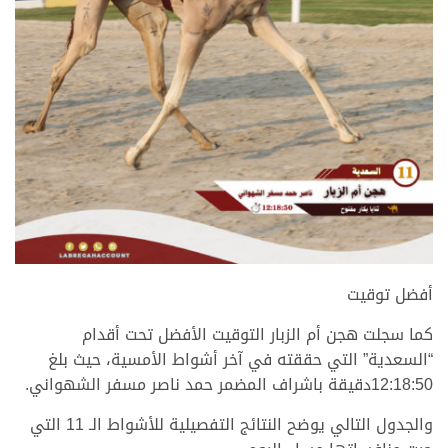
.
أفضل توقيت
كما سجلت هجن أم الزبار التوقيت الأفضل تحت أقدام
“السعدية” التي حققته في آخر أشواط الأمسية، حيث بلغ
12:18:50دقيقة باشراف المضمر حمد ناصر مسفر الشهواني.
والجدول التالي يوضح النتائج التفصيلية للأشواط الـ 11 التي