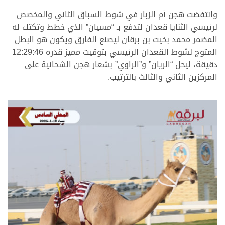
وانتفضت هجن أم الزبار في شوط السباق الثاني والمخصص
لرئيسي الثنايا قعدان لتدفع بـ “مسيان” الذي خطط وتكتك له
المضمر محمد بخيت بن برقان ليصنع الفارق ويكون هو البطل
المتوج لشوط القعدان الرئيسي بتوقيت مميز قدره 12:29:46
دقيقة، ليحل “الريان” و”الراوي” بشعار هجن الشحانية على
المركزين الثاني والثالث بالترتيب.
.