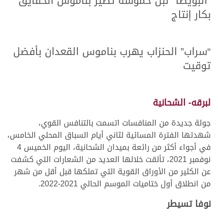
“البويضا” لبن خموشة تطير بناموس الحقايق
بكار إنتاج
>
>
“سراب” الحنزاب يهرب بناموس القعدان بأفضل
توقيت
>
>
لبرقه- الشحانية
جولة جديدة من المنافسات اتسمت بالتنافس القوي،
شهدتها الفترة المسائية لثاني أيام السباق المحلي الخامس،
في أجواء أكثر من رائعة بميدان الشحانية، اليوم الخميس 4
نوفمبر 2021، تألقت خلالها العديد من الشعارات التي كشفت
عن الكثير من الأوراق القوية التي تملكها قبل أقل من شهر
من انطلاق أول ختاميات الموسم الحالي 2021-2022.
نوفا تسيطر