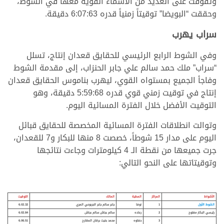
وتفوقت على العديد من الأسماء القوية معها في الشوط،
وحققت “البويضا” توقيتاً زمنياً قدره 6:07:63 دقيقة.
سراب يهرب
وفي الشوط الرابع الرئيسي للحقايق قعدان إنتاج، تسلل
“سراب” ملك حمد سالم علي جابر الحنزاب، إلى مقدمة الشوط
وفاجأ الجميع بمستواه القوي، ليهرب بناموس الحقايق قعدان
إنتاج في توقيت زمني قوي قدره 5:59:68 دقيقة، وهو
التوقيت الأفضل خلال الفترة المسائية اليوم.
وتوالت انطلاقات الفترة المسائية المخصصة للحقايق قبائل
اليوم على مدار 15 شوطاً، خصصت 8 منها للبكار و7 للقعدان،
جرت جميعها من نقطة الـ 4 كيلومترات وجاءت نتائجها
وتوقيتاتها على النحو التالي:
الأشواط
المراكز
المطية
المالك
التوقيت
الشوط الأول
1
نوفا
جابر سالم جابر الجربوعي المري
6.02.32
رئيسي البكار مفتوح
2
رعاده
سالم بجاش سالم بجاش
6.02.84
3
حفاوه
محمد بخيت برقان المقارح
6.06.51