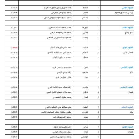
الشوط الثاني
1
ملاحظ
فهد عميران بجاش عايض الفهيده
6.00.24
رئيسي القعدان مفتوح
2
مغادر
محمد عبدالرحمن التميمي
6.02.90
3
نسناس
سعيد سالم سعيد الجربوعي المري
6.03.14
الشوط الثالث
1
البويضا
مظفر محمد خموشه العامري
6.07.63
بكار إنتاج
2
جمايل
محمد صالح عفيشه اليامي
6.08.55
3
رعاده
مسعود عبدالهادي بن قطامي
6.09.83
الشوط الرابع
1
سراب
حمد سالم علي جابر الحنزاب
5.59.68
قعدان إنتاج
2
الصارم
محمد علي عبيد الرشيد الكتبي
6.01.24
3
مجمل
حمد محمد علي الشراب
6.03.16
الشوط الخامس
1
فنون
بخيت حمد بخيت بن قريع
6.00.74
بكار
2
منواس
راشد بطي الزعبي
6.01.08
3
صدا
فاران عتيق بن قريع
6.02.58
الشوط السادس
1
ماجوب
راشد سالم سعد النابت المري
6.04.66
قعدان
2
غزيلان
حمد مبارك ضعيف النابت المري
6.07.21
3
ثمين
محمد بطحان المنصوري
6.08.25
الشوط السابع
1
الجزيرة
علي عبدالله علي الفهيده المري
6.03.20
بكار
2
تغروده
مهدي بطشان صالح المحامض اليامي
6.05.81
3
موده
سعيد راشد عبدالله قرح
6.05.96
الشوط الثامن
1
سراب
راشد علي راشد انديله
6.07.21
قعدان
2
نجران
سيف عامر صالح اليامي
6.08.89
3
الوسمي
محمد حمد عيسى المناعي
6.09.37