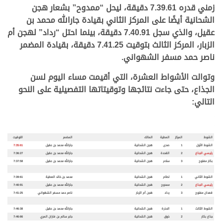
زمني قدره 7.39.61 دقيقة، ليحل “ممدوح” بشعار هجن
الشحانية أيضًا على المركز الثاني بقيادة جارالله محمد بن
عقيل، والذي سجل 7.40.91 دقيقة، بينما احتل “رداد” لهجن أم
الزبار، المركز الثالث بتوقيت 7.41.25 دقيقة، بقيادة المضمر
ناصر حمد مسفر الشهواني.
وتوالت الأشواط العشرة، التي أقيمت مساء اليوم لسن
الجذاع، حتى جاءت نتائجها وتوقيتاتها التفصيلية على النحو
التالي:
.
.
الشوط
المركز
المطية
المالك
المضمر
التوقيت
الشوط الأول
1
صدى
هجن الشحانية
جارالله محمد بن عقيل
7:35:61
رئيسي الجذاع
2
القحدة
هجن الشحانية
جارالله محمد بن عقيل
7:36:27
بكار مفتوح
3
سلام
هجن الشحانية
جارالله محمد بن عقيل
7:37:58
الشوط الثاني
1
لطام
هجن الشحانية
محمد بن خالد العطية
7:39:61
رئيسي الجذاع
2
ممدوح
هجن الشحانية
جارالله محمد بن عقيل
7:40:91
قعدان مفتوح
3
رداد
هجن أم الزبار
ناصر حمد مسفر الشهواني
7:41:25
الشوط الثالث
1
الحذرة
هجن الشحانية
جارالله محمد بن عقيل
7:46:38
جذاع بكار
2
ذوق
هجن الشحانية
جابر سالم بن فاران المري
7:46:66