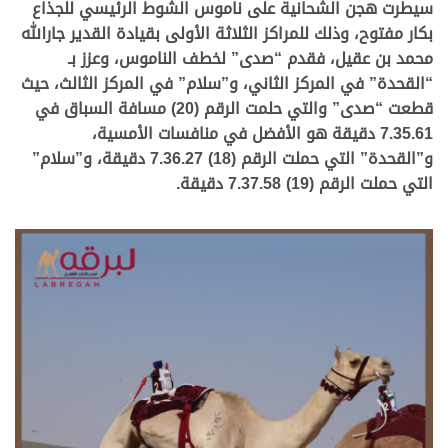
سيطرت هجن الشحانية على ناموس الشوط الرئيسي للجذاع
بكار مفتوح، وذلك للمراكز الثلاثة الأولى بقيادة القدير جارالله
محمد بن عقيل، فقدم “صدى” لخطف الناموس، وعزز بـ
“القحدة” في المركز الثاني، و”سلام” في المركز الثالث، حيث
قطعت “صدى” والتي حلمت الرقم (20) مسافة السباق في
7.35.61 دقيقة هو الأفضل في منافسات الأمسية،
و”القحدة” التي حملت الرقم (18) 7.36.27 دقيقة، و”سلام”
التي حملت الرقم (19) 7.37.58 دقيقة.
.