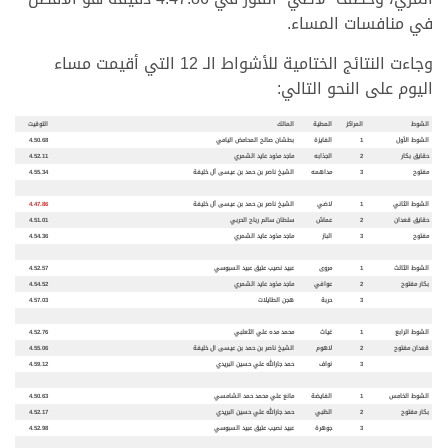
في منافسات المساء.
وجاءت النتائج الختامية للأشواط الـ 12 التي أقيمت مساء
اليوم على النحو التالي:
الشوط
المراكز
المطية
المالك
التوقيت
الشوط الأول
1
الفايزة
بطشان صالح المحامض اليامي
4.50.68
حقايق بكار
2
الجذابه
ماجد مذود عايد الشمري
4.52.11
مفتوح
3
مداهمه
الشيخ ناصر بن حمد بن عيسى آل خليفة
4.55.34
الشوط الثاني
1
لاضي
الشيخ ناصر بن حمد بن عيسى آل خليفة
4.47.86
حقايق قعدان
2
عماش
سلطان سالم رباح الحربي
4.51.01
مفتوح
3
الباز
ماجد مذود عايد الشمري
4.54.36
الشوط الثالث
1
مروى
عبيد نصيب عتيق عبيد السبوسي
4.52.57
بكار مفتوح
2
عوافي
ماجد مذود عايد الشمري
4.54.52
3
حربة
هجن الطايلات
4.57.03
الشوط الرابع
1
غياث
محمد مده علي الثعلبي
4.52.76
قعدان مفتوح
2
لاهوم
الشيخ ناصر بن حمد بن عيسى ال خليفة
4.55.06
3
نواف
حمد جارالله علي حسين البريدي
4.59.12
الشوط الخامس
1
الفايضة
مانع علي محمد حمد الشامسي
4.50.63
بكار مفتوح
2
الظبي
حمد جارالله علي حسين البريدي
4.52.17
3
جوهرة
عبيد نصيب عتيق عبيد السبوسي
4.52.98