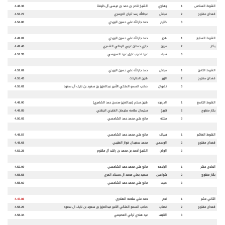
الشوط السادس
1
رهاوي
الشيخ ناصر بن حمد بن عيسى آل خليفة
4.48.36
قعدان مفتوح
2
مبلش
عبدالله رسد ثنيان الدوسري
4.53.27
3
ظليم
حمد جارالله علي حسين البريدي
4.54.80
الشوط السابع
1
هجر
حمد جارالله علي حسين البريدي
4.49.02
بكار
2
مزون
جازي حمدان غربي الرمالي الشمري
4.49.46
3
سباء
عبيد نصيب عتيق عبيد السبوسي
4.51.33
الشوط الثامن
1
مبلش
حمد جارالله علي حسين البريدي
4.52.69
قعدان مفتوح
2
الزير
هجن الطايلات
4.55.43
3
نشوان
صاحب السمو الملكي الأمير عبدالعزيز بن سعود بن نايف آل سعود
4.55.62
الشوط التاسع
1
الدرعيه
هجن سلام (عبدالعزيز محسن حمد الشامري)
4.48.00
بكار مفتوح
2
تاريخ
سليمان سلامه سليمان الفايدي الجهني
4.49.85
3
منتله
مانع علي محمد حمد الشامسي
4.50.02
الشوط العاشر
1
سياف
مانع علي محمد حمد الشامسي
4.48.57
قعدان مفتوح
2
الوسمي
محمد سعيدان فواز العتيبي
4.48.68
3
الوذن
الشيخ أحمد بن محمد بن راشد آل مكتوم
4.53.25
الحادي عشر
1
الرادعه
مانع علي محمد حمد الشامسي
4.52.09
بكار مفتوح
2
شواهين
سعيد بطي محمد ال حسناء المري
4.55.58
3
صيت
مانع علي محمد حمد الشامسي
4.55.60
الثاني عشر
1
نجم
حمد علي سلامه الهاجري
4.47.86
قعدان مفتوح
2
غصاب
صاحب السمو الملكي الأمير عبدالعزيز بن سعود بن نايف ال سعود
4.58.26
3
النايف
عيد هندي تركي العصيمي
4.58.34