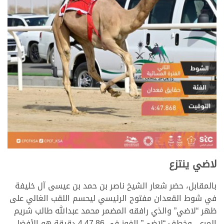
لاضي ينتزع
بالمقابل، حضر شعار الشيخ ناصر بن حمد بن عيسى آل خليفة
في شوط القعدان مفتوح الرئيسي ليحسم اللقب الغالي على
ظهر “لاضي” والذي رافقه المضمر محمد عبدالله طالب شريم
المري، وخطف “لاضي” الفوز في 4.47.86 دقيقة هو الأفضل