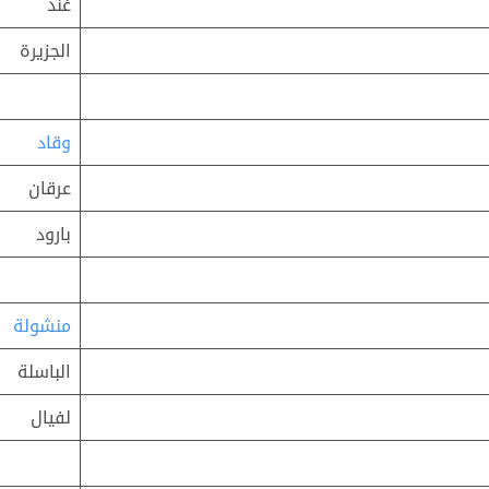
غند
الجزيرة
وقاد
عرقان
بارود
منشولة
الباسلة
لفيال