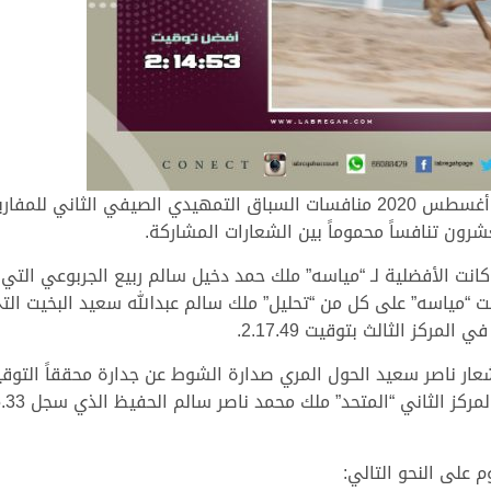
بمشاركة 440 رأساً، أقيمت صباح اليوم السبت 15 أغسطس 2020 منافسات السباق التمهي
ون تنافساً محموماً بين الشعارات المشاركة.
 الأفضلية لـ “مياسه” ملك حمد دخيل سالم ربيع الجربوعي التي قدم
ركز الثالث بتوقيت 2.17.49.
شعار ناصر سعيد الحول المري صدارة الشوط عن جدارة محققاً التو