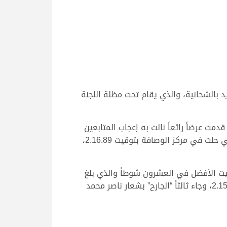
دي الصيفي الثاني للمفاريد بالشحانية، والذي يقام تحت مظلة اللجنة
ت عرضاً رائعاً نالت به إعجاب المتابعين
للسباق مسجلة توقيتاً زمنياً قدره 2.14.76، وتفوقت “مياسه” على كل من “تحليل” ملك سالم عبدالله سعيد البخيت التي حلت في مركز الوصافة بتوقيت 2.16.89،
قيت الأفضل في العشرون شوطاً والذي بلغ
دقيقتان و14 ثانية و53 جزء من الثانية، تلاه في المركز الثاني “المتحد” ملك محمد ناصر سالم الحفيظ الذي سجل 2.15.33، وجاء ثالثاً “الجارح” بشعار ناصر محمد