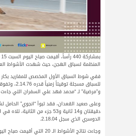
المنظمة لسباق الهجن، حيث شهدت الأشواط العشر
ففي شوط السباق الأول المخصص للمفاريد بكار كانت
و”مرضية” لـ “محمد فهد علي السفران التي جاءت في الم
وعلى صعيد القعدان، فقد تبوأ “انجوي” الحامل ل
الدوسري الذي سجل 2.18.04.
وجاءت نتائج الأشواط الـ 20 التي أقيمت صباح اليوم على النحو التالي: