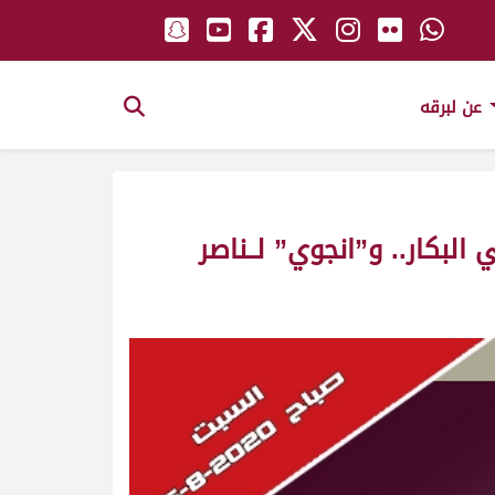
عن لبرقه
بكار.. و”انجوي” لــناصر