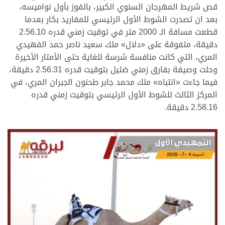
قص شريط المهرجان السنوي الكبير، بالفوز بأول نواميسه،
بعد ان تصدرت الشوط الأول الرئيسي للمفاريد بكار بعدما
قطعت مسافة الـ 2000 متر في توقيت زمني قدره 2.56.10
دقيقة، متفوقة على «دلال»
ملك سعيد ناصر حمد الفهيدي
المري، التي كانت منافسة شرسة للغاية حتى الأمتار الأخيرة
وحلت وصيفة بفارق زمني ضئيل بتوقيت قدره 2.56.31 دقيقة،
فيما جاءت «انتباه»
ملك محمد جابر طحنون الجبران المري، في
المركز الثالث للشوط الأول الرئيسي بتوقيت زمني قدره
2.58.16 دقيقة.