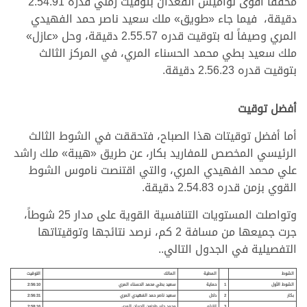
محققاً أقوى نواميس القعدان بتوقيت زمني قدره 2.54.91
دقيقة، فيما جاء «طويق»
ملك سعيد ناصر حمد الفهيدي
المري وصيفاً له بتوقيت قدره 2.55.57 دقيقة، وحل «عازل»
ملك سعيد بطي محمد الحسناء المري، في المركز الثالث
بتوقيت قدره 2.56.23 دقيقة.
أفضل توقيت
أما أفضل توقيتات هذا الصباح، فتحققت في الشوط الثالث
الرئيسي المخصص للمفاريد بكار، عن طريق «هيبة» ملك راشد
علي محمد الفهيدي المري، والتي اقتنصت ناموس الشوط
القوي بزمن قدره 2.54.83 دقيقة.
وتواصلت المستويات التنافسية القوية على مدار 25 شوطاً،
جرت جميعها من مسافة 2 كم، نرصد نتائجها وتوقيتاتها
التفصيلية في الجدول التالي..
الشوط
المطية
المالك
التوقيت
الشوط الأول
1
حماية
سعيد بطي محمد الحسناء المري
2:56:10
بكار
2
دلال
سعيد ناصر حمد الفهيدي المري
2:56:31
3
انتباه
محمد جابر طحنون الجبران المري
2:58:16