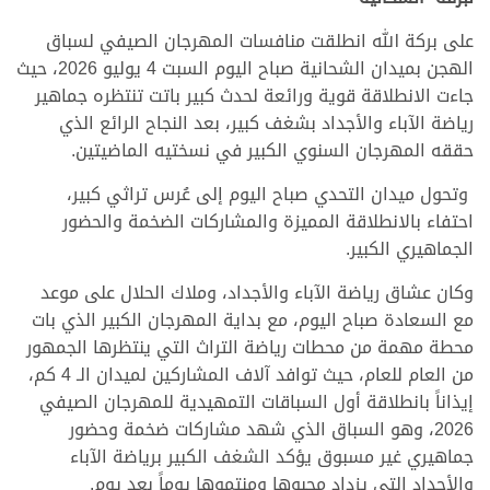
على بركة الله انطلقت منافسات المهرجان الصيفي لسباق
الهجن بميدان الشحانية صباح اليوم السبت 4 يوليو 2026، حيث
جاءت الانطلاقة قوية ورائعة لحدث كبير باتت تنتظره جماهير
رياضة الآباء والأجداد بشغف كبير، بعد النجاح الرائع الذي
حققه المهرجان السنوي الكبير في نسختيه الماضيتين.
وتحول ميدان التحدي صباح اليوم إلى عُرس تراثي كبير،
احتفاء بالانطلاقة المميزة والمشاركات الضخمة والحضور
الجماهيري الكبير.
وكان عشاق رياضة الآباء والأجداد، وملاك الحلال على موعد
مع السعادة صباح اليوم، مع بداية المهرجان الكبير الذي بات
محطة مهمة من محطات رياضة التراث التي ينتظرها الجمهور
من العام للعام، حيث توافد آلاف المشاركين لميدان الـ 4 كم،
إيذاناً بانطلاقة أول السباقات التمهيدية للمهرجان الصيفي
2026، وهو السباق الذي شهد مشاركات ضخمة وحضور
جماهيري غير مسبوق يؤكد الشغف الكبير برياضة الآباء
والأجداد التي يزداد محبوها ومنتموها يوماً بعد يوم.