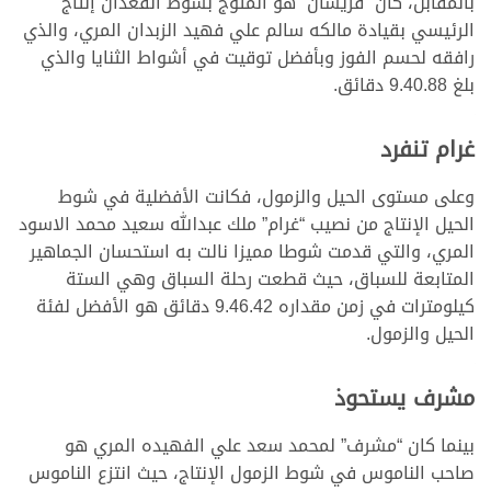
بالمقابل، كان “فريسان” هو المتوج بشوط القعدان إنتاج
الرئيسي بقيادة مالكه سالم علي فهيد الزبدان المري، والذي
رافقه لحسم الفوز وبأفضل توقيت في أشواط الثنايا والذي
بلغ 9.40.88 دقائق.
غرام تنفرد
وعلى مستوى الحيل والزمول، فكانت الأفضلية في شوط
الحيل الإنتاج من نصيب “غرام” ملك عبدالله سعيد محمد الاسود
المري، والتي قدمت شوطا مميزا نالت به استحسان الجماهير
المتابعة للسباق، حيث قطعت رحلة السباق وهي الستة
كيلومترات في زمن مقداره 9.46.42 دقائق هو الأفضل لفئة
الحيل والزمول.
مشرف يستحوذ
بينما كان “مشرف” لمحمد سعد علي الفهيده المري هو
صاحب الناموس في شوط الزمول الإنتاج، حيث انتزع الناموس