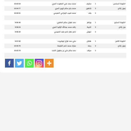
الشوط السادس
1
مشرف
محمد سعد علي الفهيده المري
10:03:53
زمول إنتاج
2
شاهين
محمد جابر سالم لزيوح المري
10:04:77
3
جلاد
محمد شبيب الرمزاني النعيمي
10:06:01
الشوط السابع
1
جواهر
حمد نهيان سالم العامري
9:56:40
حيل إنتاج
2
الذيبة
راشد محمد عبدالله الزكيبا المري
9:58:24
3
لموش
ناصر نهار ناصر ماجد النعيمي
9:58:30
الشوط الثامن
1
هتاش
علي حمد هزاع ابوشريده
9:57:92
زمول إنتاج
2
رصاد
مبارك محمد ناصر الخليفة
10:00:70
3
سياف
حمد سالم علي بن جهويل النابت
10:03:79