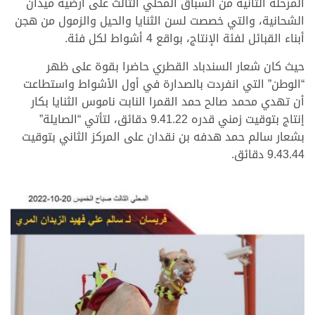
المرحلة الثانية من السباق المحلي الثالث على أرضية ميدان
الشحانية، والتي خصصت لسن الثنايا والحيل والزمول من هجن
أبناء القبائل لفئة الإنتاج، بواقع 4 أشواط لكل فئة.
حيث كان شعار السندباد القطري حاضرا بقوة على ظهر
“الوطن” التي انفردت بالصدارة في أول الأشواط واستطاعت
أن تهدي محمد صالح حمد القمرا النابت ناموس الثنايا بكار
إنتاج بتوقيت زمني قدره 9.41.22 دقائق، لتأتي “الصايلة”
بشعار سالم حمد هدفه بن نقدان على المركز الثاني بتوقيت
9.43.44 دقائق.