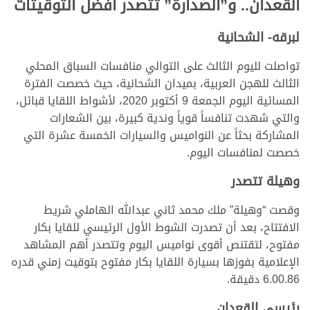
القعدان.. و”الصدارة” تتصدر أفضل التوقيتات
لبرقه- الشحانية
تواصلت لليوم الثالث على التوالي منافسات السباق المحلي
الثالث للهجن العربية، بميدان الشحانية، حيث خصصت الفترة
المسائية اليوم الجمعة 9 أكتوبر 2020، لأشواط اللقايا قبائل،
والتي شهدت تنافساً قوياً وندية كبيرة، بين الشعارات
المشاركة بحثاً عن النواميس والسيارات الخمسة عشرة التي
خصصت لمنافسات اليوم.
وهيلة تتصدر
وقصت “وهيلة” ملك محمد ثاني عبدالله الهاملي شريط
الافتتاح، بعد أن تصدرت الشوط الأول الرئيسي للقايا بكار
مفتوح، لتقتنص أقوى نواميس اليوم وتتصدر أهم المشاهد
الإعلامية بفوزها بسيارة اللقايا بكار مفتوح بتوقيت زمني قدره
6.00.86 دقيقة.
رئيسي القعدان