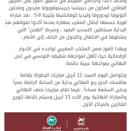
ومحمد دايدا والراضي أسويلم في تحقيق الفوز على الفريق
البلغاري المكون من دينيتسا خريستوفوروفا مايدون ومادلين
أنتونوفا تودوروفا وليديا كوفاتشيفا بنتيجة 8-5 ، بعد مباراة
قوية حسمها أبطال المغرب بمهارة بعدما أكدوا تفوقهم منذ
البداية مستغلين التسديد البعيد ، وسرعة “الهجن” التي
يمتطوها في الانتقال والتحول من الخلف إلى الأمام .
وبهذا الفوز ضمن المنتخب المغربي تواجده في الأدوار
الإقصائية حيث تأهل لمواجهة شقيقه التونسي في ثمن
النهائي بمواجهة عربية خالصة .
وتتواصل اليوم السبت 12 أبريل مباريات البطولة بإقامة
منافسات الدور ربع النهائي بداية من الساعة الرابعة عصراً
وحتى السابعة مساءاً ، فيما تقام مباريات نصف النهائي
والمباراة النهائية يوم الأحد 13 أبريل وسيتم خلالها تتويج
الفائزين بالمراكز الأول .