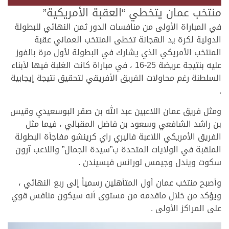
منتخب عمان يتخطي “العقبة الأمريكية”
في المباراة الأولى من منافسات الدور ثمن النهائي للبطولة
الدولية لكرة يد الهجانة تخطى المنتخب العماني عقبة
المنتخب الأمريكي الذي يشارك في البطولة لأول مرة بالفوز
عليه بنتيجة عريضة 25-16 ، في مباراة كانت الغلبة فيها لأبناء
السلطنة رغم محاولات الفريق الأفريقي لتحقيق نتيجة إيجابية
.
ومثل فريق عمان اللاعبين عبد الله بن صقر البوسعيدي وقيس
بن راشد الشافعي وسعود بن فاضل المقبالي ، فيما مثل
الفريق الأمريكي اللاعبة فاليري راي كرينشو مفاجأة البطولة
الملقبة في الولايات المتحدة ب”سيدة الجمال” واللاعب آرون
سكوت ويندل وجيمس لورانس فيسيندن .
وأصبح منتخب عمان أول المتأهلين رسمياً إلى ربع النهائي ،
ويؤكد من خلال ماقدمه من مستوى أنه سيكون منافس قوي
على المراكز الأولى .