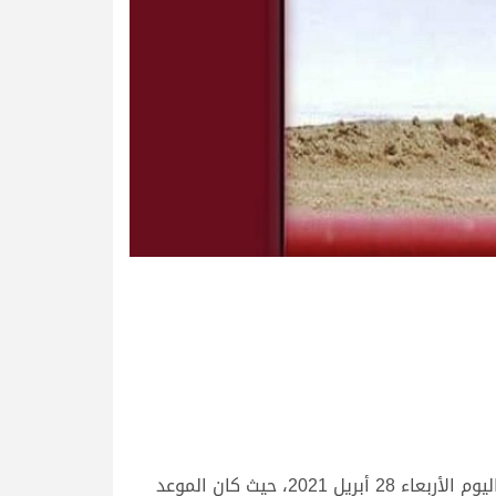
تواصلت منافسات مهرجان الوثبة لسباق الهجن العربية الأصيلة لأبناء القبائل، لليوم الخامس على التوالي بعد ظهر اليوم الأربعاء 28 أبريل 2021، حيث كان الموعد