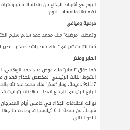
اليوم مع أشوا
تضمنتها منافسات اليوم.
مرضية وفيافي
وتمكنت “مرضية” ملك محمد حمد سالم سليم الكتبي، من 
كما انتزعت “فيافي” ملك حمد راشد حمد بن غدير الكتبي
العابر ومنذر
كما حقق “العابر” ملك عوض عبيد حمد الوهيبي، ا
الشوط الثالث الرئيسي المخصص للجذاع قعدان مح
9:11:7 دقيقة، وفاز “منذر” ملك محمد عبدالله ب
الرابع الرئيسي للجذاع قعدان مهجنات بتوقيت قدره 9:10:8 دقي
شوطاً، من نقطة الـ 6 كيلومترات، وجاءت ن
النحو التالي: