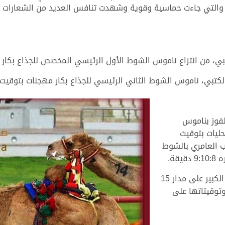
ط الجذاع من نقطة الـ 6 كيلومترات والتي جاءت حماسية وقوية وشهدت تنافس العديد
انتزاع ناموس الشوط الأول الرئيسي المخصص للجذاع بكار محليات محققة 
، ناموس الشوط الثاني الرئيسي للجذاع بكار مهجنات بتوقيت زمني قدره 3
لفوز بناموس
ليات بتوقيت
الحب العامري بالشوط
قة.
توالت انطلاقات الجذاع في خامس أيام المهرجان الكبير على مدار 15
تائجها وتوقيتاتها على