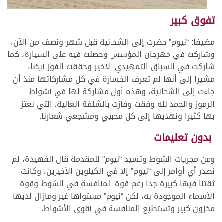
تفوق كبير
مضيفا: “نيوم” حضرت إلى الشحانية قبل شهر ونصف من الآن،
وشاركت في مهرجان المؤسس وحصلت فيه على السيارة، كما
شاركت في السباق التمهيدي الاخير وحققت الفوز أيضا،
مشيرا إلى أنها لم تعرف الخسارة في كل مشاركاتها منذ أن
جاءت إلى الشحانية، وهذه أول مشاركة لها في أشواط
الرموز والحمد لله وفقت وفازت بالشلفة الغالية، التي نعتز
بها كثيرا ونهديها إلى كل محبيي ومشجعي شعارنا.
بدون تعليمات
وعن مجريات الشوط وتسيد “نيوم” للمقدمة قال الفهيدة، لم
نصدر أي أوامر إلى “نيوم” إلا في الكيلوين الأخيرين، وكانت
ثقتنا فيها كبيرة جدا رغم قوة المنافسة في الشوط وقوة
الأسماء الموجودة به، لكن “نيوم” مستواها غير ومازال لديها
مخزون كبير وتستطيع المنافسة في أقوى الأشواط.