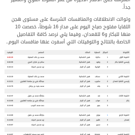
جداً.
وتوالت الانطلاقات والمنافسات الشرسة على مستوى هجن
اللقايا مفتوح صباح اليوم على مدار 16 شوطاً، خصصت 10
منها للبكار و6 للقعدان، وفيما يلي نرصد كافة التفاصيل
الخاصة بالنتائج والتوقيتات التي أسفرت عنها منافسات اليوم..
الأشواط
المراكز
المطية
المالك
المضمر
التوقيت
الشوط الأول
1
حكاية
هجن الشحانية
محمد بن خالد العطية
6:02:29
رئيسي اللقايا بكار
2
وقود
هجن الشحانية
سالم بن فاران المري
6:02:99
3
الوارية
هجن أم الزبار
زيد محسن انديلة
6:10:13
الشوط الثاني
1
عساف
هجن الشحانية
محمد بن خالد العطية
6:13:19
رئيسي اللقايا قعدان
2
مشيرب
هجن أم الزبار
عبدالله علي بن سلامة الهاجري
6:13:21
3
جلاد
هجن أم الزبار
محمد بخيت بن برقان
6:13:79
الشوط الثالث
1
غند
هجن الشحانية
جارالله محمد بن عقيل
6:12:47
بكار
2
صواب
هجن أم الزبار
عبدالله علي بن سلامه الهاجري
6:13:05
3
بحور
هجن أم الزبار
حمد محمد الجرحب
6:14:43
الشوط الرابع
1
مولع
هجن الشحانية
جارالله محمد بن عقيل
6:14:69
قعدان
2
ظليم
هجن أم الزبار
زيد محسن انديله
6:14:93
3
مسير
هجن أم الزبار
زيد محسن انديله
6:15:87
الشوط الخامس
1
طماعة
هجن أم الزبار
ناصر حمد مسفر الشهواني
6:14:97