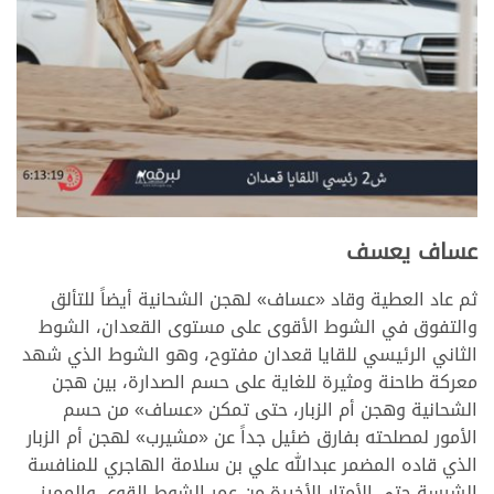
عساف يعسف
ثم عاد العطية وقاد «عساف» لهجن الشحانية أيضاً للتألق
والتفوق في الشوط الأقوى على مستوى القعدان، الشوط
الثاني الرئيسي للقايا قعدان مفتوح، وهو الشوط الذي شهد
معركة طاحنة ومثيرة للغاية على حسم الصدارة، بين هجن
الشحانية وهجن أم الزبار، حتى تمكن «عساف» من حسم
الأمور لمصلحته بفارق ضئيل جداً عن «مشيرب» لهجن أم الزبار
الذي قاده المضمر عبدالله علي بن سلامة الهاجري للمنافسة
الشرسة حتى الأمتار الأخيرة من عمر الشوط القوي والمميز