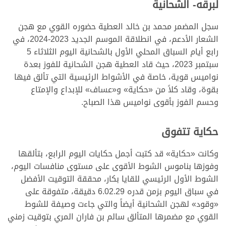
لبرقه- الشحانية
سجل المضمر محمد بن خالد العطية حضوره القوي مع هجن
الشعار الأدعم، في انطلاقة الموسم الجديد 2023-2024، في
رابع أيام السباق المحلي الأول بالشحانية اليوم الثلاثاء 5
سبتمبر 2023، حيث قاد العطية هجن الشحانية للفوز بعدة
نواميس قوية، خاصة في الأشواط الرئيسية التي تألق فيها
بقوة، وقاد كلاً من «حكاية» و«عساف» للإبداع والإمتاع
وحسم الفوز بأقوى نواميس هذا الصباح.
حكاية تتفوق
وكانت «حكاية» قد كتبت أجمل حكايات اليوم الرابع، بتألقها
وفوزها بناموس الشوط الأقوى على مستوى منافسات اليوم،
الشوط الأول الرئيسي للقايا بكار، محققة التوقيت الأفضل
في سباق اليوم بزمن قدره 6.02.29 دقيقة، متفوقة على
«وقود» لهجن الشحانية أيضاً والتي جاءت وصيفة للشوط
القوي مع مضمرها المتألق سالم بن فاران المري بتوقيت زمني