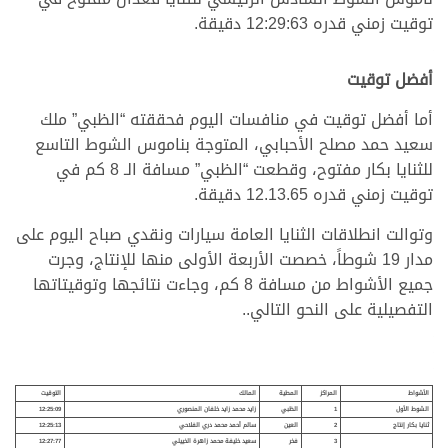
توقيت زمني قدره 12:29:63 دقيقة.
أفضل توقيت
أما أفضل توقيت في منافسات اليوم فحققته “الظبي” ملك
سعيد حمد مصلح الأحبابي، المتوجة بناموس الشوط التاسع
للثنايا بكار مفتوح، وقطعت “الظبي” مسافة الـ 8 كم في
توقيت زمني قدره 12.13.65 دقيقة.
وتوالت انطلاقات الثنايا العامة سيارات ونقدي صباح اليوم على
مدار 19 شوطاً، خصصت الأربعة الأولى منها للإنتاج، وجرت
جميع الأشواط من مسافة 8 كم، وجاءت نتائجها وتوقيتاتها
التفصيلية على النحو التالي..
الأشواط
المراكز
المطية
المالك
التوقيت
الشوط الأول
1
الظبي
زايد محمد زايد خلفان المنصوري
12:25:09
ثنايا بكار إنتاج
2
العين
سالم أحمد محمد دري الفلاحي
12:25:13
3
فخر
سعيد خليفة محمد زاهرة الخييلي
12:27:77