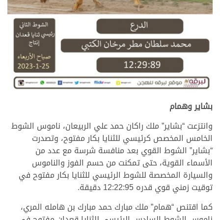
بشاير وهمام
وانتزعت “بشاير” ملك راكان حمد علي الربيعان، ناموس الشوط
الخامس المخصص كرئيسي للثنايا بكار مفتوح، وتصدرت
“بشاير” الشوط القوي بعد منافسة شرسة مع عدد من
الأسماء القوية، حتى تمكنت من حسم الفوز والناموس
والسيارة المخصصة للشوط الرئيسي للثنايا بكار مفتوح في
توقيت زمني قوي قدره 12:22:95 دقيقة.
كما اقتنص “همام” ملك مبارك حمد مبارك بن هامله المري،
ناموس الشوط السادس الرئيسي للثنايا قعدان مفتوح في