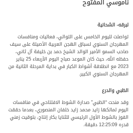
ناموسي المفتوح
لبرقه- الشحانية
تواصلت لليوم الخامس على التوالي، فعاليات ومنافسات
المهرجان السنوي لسباق الهجن العربية الأصيلة على سيف
صاحب السمو الأمير الوالد الشيخ حمد بن خليفة آل ثاني،
حفظه الله، حيث كان الموعد صباح اليوم الأربعاء 25 يناير
2023 مع انطلاقة أشواط الكبار في بداية المرحلة الثانية من
المهرجان السنوي الكبير.
الظبي والدرع
وقد منحت “الظبي” صدارة الشوط الافتتاحي في منافسات
اليوم لمالكها زايد محمد زايد خلفان المنصوري، بعدما حققت
الفوز بالشوط الأول الرئيسي للثنايا بكار إنتاج، بتوقيت زمني
قدره 12:25:09 دقيقة.