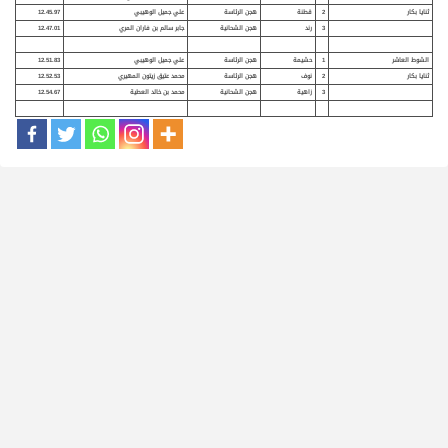
ثنايا بكار
2
قطنة
هجن الرئاسة
علي جميل الوهيبي
12.45.97
3
رند
هجن الشحانية
جابر سالم بن فاران المري
12.47.01
الشوط العاشر
1
حشيمة
هجن الرئاسة
علي جميل الوهيبي
12.51.83
ثنايا بكار
2
نوف
هجن الرئاسة
محمد عتيق زيتون المهيري
12.52.53
3
زاهية
هجن الشحانية
محمد بن خالد العطية
12.54.67