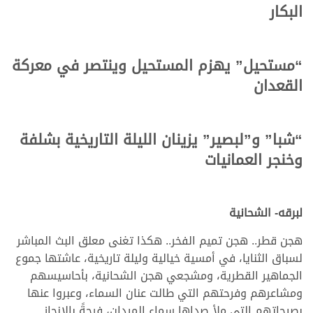
البكار
“مستحيل” يهزم المستحيل وينتصر في معركة
القعدان
“شبا” و”لبصير” يزينان الليلة التاريخية بشلفة
وخنجر العمانيات
لبرقه- الشحانية
هجن قطر.. هجن تميم الفخر.. هكذا تغنى معلق البث المباشر
لسباق الثنايا، في أمسية خيالية وليلة تاريخية، عاشتها جموع
الجماهير القطرية، ومشجعي هجن الشحانية، بأحاسيسهم
ومشاعرهم وفرحتهم التي طالت عنان السماء، وعبروا عنها
بصيحاتهم التي ملأ صداها سماء الميدان، فرحةً بالإنجاز