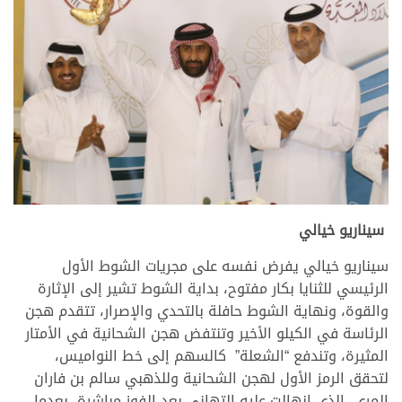
سيناريو خيالي
سيناريو خيالي يفرض نفسه على مجريات الشوط الأول
الرئيسي للثنايا بكار مفتوح، بداية الشوط تشير إلى الإثارة
والقوة، ونهاية الشوط حافلة بالتحدي والإصرار، تتقدم هجن
الرئاسة في الكيلو الأخير وتنتفض هجن الشحانية في الأمتار
المثيرة، وتندفع “الشعلة” كالسهم إلى خط النواميس،
لتحقق الرمز الأول لهجن الشحانية وللذهبي سالم بن فاران
المري، الذي انهالت عليه التهاني بعد الفوز مباشرة، بعدما