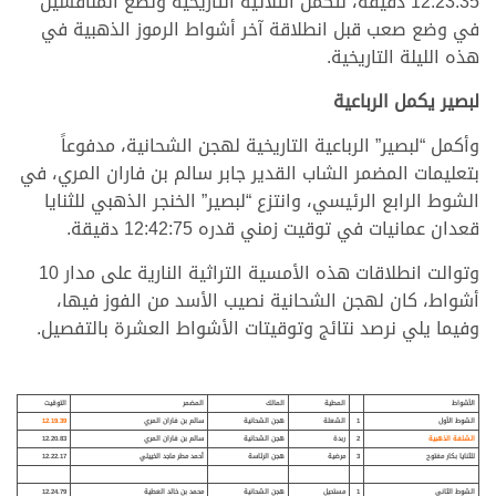
12:23:35 دقيقة، لتكمل الثلاثية التاريخية وتضع المنافسين
في وضع صعب قبل انطلاقة آخر أشواط الرموز الذهبية في
هذه الليلة التاريخية.
لبصير يكمل الرباعية
وأكمل “لبصير” الرباعية التاريخية لهجن الشحانية، مدفوعاً
بتعليمات المضمر الشاب القدير جابر سالم بن فاران المري، في
الشوط الرابع الرئيسي، وانتزع “لبصير” الخنجر الذهبي للثنايا
قعدان عمانيات في توقيت زمني قدره 12:42:75 دقيقة.
وتوالت انطلاقات هذه الأمسية التراثية النارية على مدار 10
أشواط، كان لهجن الشحانية نصيب الأسد من الفوز فيها،
وفيما يلي نرصد نتائج وتوقيتات الأشواط العشرة بالتفصيل.
الأشواط
المطية
المالك
المضمر
التوقيت
الشوط الأول
1
الشعلة
هجن الشحانية
سالم بن فاران المري
12.19.39
الشلفة الذهبية
2
ربدة
هجن الشحانية
سالم بن فاران المري
12.20.83
للثنايا بكار مفتوح
3
مرضية
هجن الرئاسة
أحمد مطر ماجد الخييلي
12.22.17
الشوط الثاني
1
مستحيل
هجن الشحانية
محمد بن خالد العطية
12.24.79