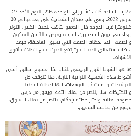
عقارب الساعة كانت تشير إلى الواحدة ظهر اليوم الأحد 27
مارس 2022، وفي قلب ميدان الشحانية على بعد حوالي 30
كيلومترا غرب الدوحة كان الجميع يتأهب للحدث الكبير.. التوتر
يزداد في عيون المضمرين، الخوف يفرض حالة من السكون
والصمت، إنها لحظات الصمت التي تسبق العاصفة، فبعد
لحظات ستتعالى الصيحات وترتفع الصرخات مع انطلاقة أقوى
الأشواط.
ها هو الشوط الأول الرئيسي للثنايا بكار مفتوح انطلق، أقوى
أشواط هذه الأمسية التراثية النارية، هنا تتوقف كل
الترشيحات وتصمت كل التوقعات، إنها لحظات الخطط
والتكتيكات، هنا ينتصر من يملك الثقة، ويفوز من درس
خصومه بعناية واختار خطته بإحكام، ينتصر من يملك السبوق،
ويفوز من يحالفه التوفيق.
>