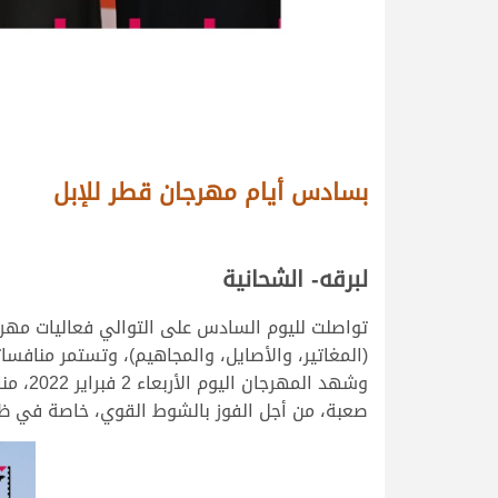
بسادس أيام مهرجان قطر للإبل
لبرقه- الشحانية
(المغاتير، والأصايل، والمجاهيم)، وتستمر منافساته حتى الثامن من مارس 2022، وسط مشارك
وشهد 
صعبة، من أجل الفوز بالشوط القوي، خاصة في ظل