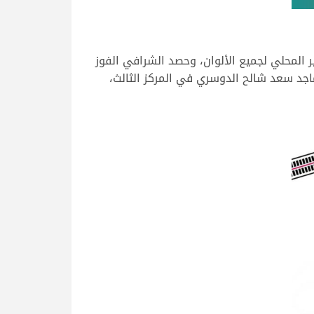
 حسم المنافسة الصعبة لمصلحته، ليتوج بشوط جمل تلاد عدد 10 لفئة المغاتير المحلي لجميع الألوان، وحصد الشرافي الفوز
وماجد سعد شالح الدوسري في المركز الثالث،