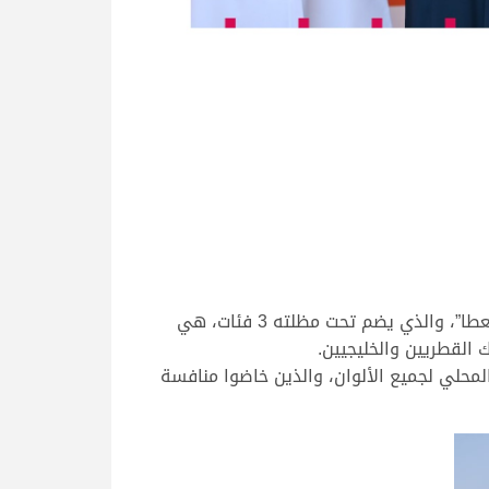
تواصلت لليوم السادس على التوالي فعاليات مهرجان قطر للإبل، المقام حاليًا في ميدان لبصير، تحت شعار “جزيلات العطا”، والذي يضم تحت مظلته 3 فئات، هي
 لفئة المغاتير المحلي لجميع الألوان، والذين خاضوا منافسة