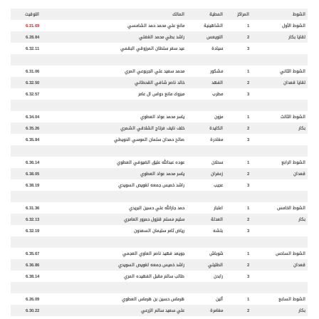
الشوط
المراكز
المطية
المالك
التوقيت
الشوط الأول
1
الشاهينية
مانع علي محمد حمد الشامسي
6.21.69
لقايا بكار
2
النويعس
راشد بطي محمد الغفلي
6.28.84
3
سيادة
عيد سفر سلطان المرزوقي البقمي
6.32.11
الشوط الثاني
1
مشكور
محمد سعيد علي الجربوعي المري
6.31.06
لقايا قعدان
2
الفهد
خالد ناصر شافي القحطاني
6.32.50
3
مطرب
مبروك مانع دواس ال عامر
6.32.57
الشوط الثالث
1
مزون
ياسر محمد عواد العطوي
6.34.04
بكار
2
الكايدة
خلف نايف فرتاج الشلاقي الشمري
6.35.26
3
مغادرة
صالح حمدان سلمان الموسي الحويطي
6.35.84
الشوط الرابع
1
سحلان
عوده عبدالله عتيق الضيوفي العطوي
6.36.14
قعدان
2
زعفران
ياسر محمد عواد العطوي
6.38.05
3
عجيب
راشد خميس جمعه لغويص السويدي
6.38.19
الشوط الخامس
1
اعتبار
حمد جارالله علي حسين البريدي
6.31.36
بكار
2
العدلة
سليم مسلم قنزول حمرور العامري
6.32.13
3
بلشه
رياض ثامر سليمان السعدون
6.32.19
الشوط السادس
1
شوباش
جويعد فهيد ناصر العاوي العجمي
6.35.67
قعدان
2
الطليلي
راشد خميس جمعه لغويص السويدي
6.36.86
3
رابدن
طالب سالم مقبل الفهيده المري
6.38.14
الشوط السابع
1
ألين
هرماس حسين بن هرماس العطوي
6.26.09
بكار
2
مغامرة
علي سعيد سالم الزرعي
6.30.22