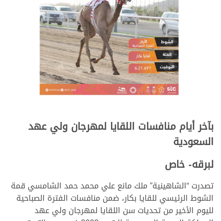
بآخر أيام منافسات اللقايا لمهرجان ولي عهد
السعودية
لبرقه- خاص
تصدرت “الشاهينية” ملك مانع علي محمد حمد الشامسي قمة
الشوط الرئيسي للقايا بكار، ضمن منافسات الفترة الصباحية
لليوم الأخير من تحديات سن اللقايا لمهرجان ولي عهد