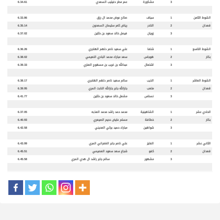
3
مشكورة
عمر مطر دغيليب السعدي
6.34.61
الشوط الثامن
1
سياف
صالح عوض محمد ال رزق
6.33.86
قعدان
2
النادر
رياض ثامر سليمان السعدون
6.35.14
3
زويان
فيصل خالد سعود بن حثلين
6.37.02
الشوط التاسع
1
شلفا
علي سعيد ناصر دلهم الهاجري
6.36.26
بكار
2
هوجاس
سعد مبارك محمد البادي النعيمي
6.38.02
3
اشتعال
عبدالله بن غريب بن مسهوج العنزي
6.39.33
الشوط العاشر
1
الذيب
سالم سعيد ناصر دلهم الهاجري
6.38.17
قعدان
2
متعب
جارالله جابر جارالله النابت المري
6.39.95
3
نسناس
مشعل خالد سعود بن حثلين
6.41.77
الحادي عشر
1
الشاهينية
محمد حمد راشد محمد العذبه
6.37.05
بكار
2
خطافة
مسلم عايض دحيم الصيعري
6.40.93
3
شواهين
مبارك حميد بركي العديني
6.42.58
الثاني عشر
1
الفايز
علي ناصر جابر الغفراني المري
6.43.99
قعدان
2
كفو
شجاع سعد سعود العصيمي
6.45.51
3
مشهور
سالم جابر راشد ال هدي المري
6.45.58