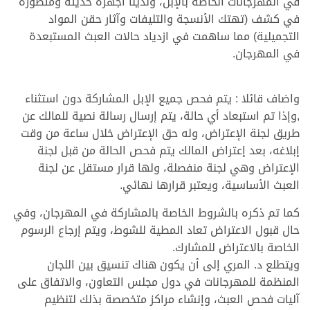
في المهرجانات الخاصة بالإبل، ولدينا أجهزة حديثة ومتطورة
في كشف (تهتك الأنسجة والتليفات وآثار حقن المواد
التجميلية) مما ساهمت في ازدياد حالات العبث المستبعدة
في المهرجان.
واضاف قائلا : يتم فحص جميع الإبل المشاركة دون استثناء
,وإذا تم استبعاد أي حالة، يتم إرسال رسالة نصية للمالك عن
طريق لجنة الإعتراض، وله حق الإعتراض خلال ساعة من وقت
إبلاغه، بعد إعتراض المالك يتم فحص الحالة من قبل لجنة
الإعتراض وهي لجنة منفصلة، ولها قرار مستقل عن لجنة
العبث الأساسية، ويعتبر قرارها نهائي.
كما تم ذكره بالشروط الخاصة بالمشاركة في المهرجان، وفي
حال قبول الاعتراض تعاد المطية للشوط، ويتم إرجاع الرسوم
الخاصة بالاعتراض للمشارك.
ويتطلع د. المري إلى أن يكون هناك تنسيق بين اللجان
المنظمة للمهرجانات في دول مجلس التعاون، والاتفاق على
آليات فحص العبث، وإنشاء مراكز متخصصة بذلك لتنظيم