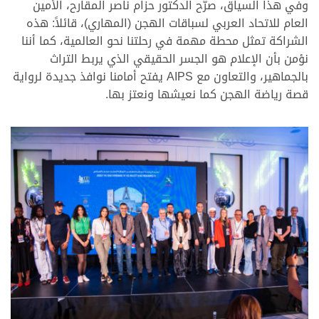
وفي هذا السياق، صرّح الدكتور حزام ناصر المقارح، الأمين
العام للاتحاد العربي لسباقات الهجن (المهاري)، قائلاً: هذه
الشراكة تمثل محطة مهمة في رحلتنا نحو العالمية، كما أننا
نؤمن بأن الإعلام هو الجسر الحقيقي الذي يربط التراث
بالجماهير، والتعاون مع AIPS يفتح أمامنا نوافذ جديدة لرواية
قصة رياضة الهجن كما نعيشها ونعتز بها.
.