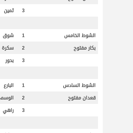
3
ثمين
الشوط الخامس
1
شوق
بكار مفتوح
2
سكرة
3
بحور
الشوط السادس
1
البارع
قعدان مفتوح
2
الوسم
3
راهي