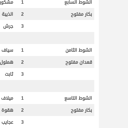
الشوط السابع
1
مشكور
بكار مفتوح
2
الذيبة
3
جرش
الشوط الثامن
1
سياف
قعدان مفتوح
2
هملول
3
ثابت
الشوط التاسع
1
ميلاف
بكار مفتوح
2
هقوة
3
عجايب