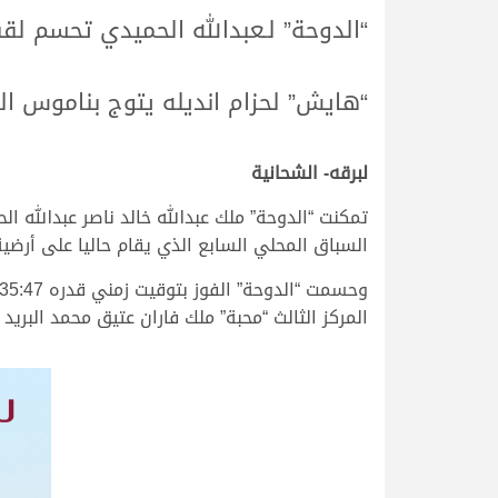
“الدوحة” لـعبدالله الحميدي تحسم لقب
.
.
“هايش” لحزام انديله يتوج بناموس ا
.
.
لبرقه- الشحانية
السباق المحلي السابع الذي يقام حاليا على أرضية ميدان الشحانية،
المركز الثالث “محبة” ملك فاران عتيق محمد البريد المري وا
.