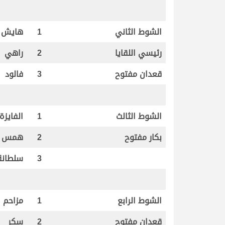
الشوط الثاني
1
هايش
رئيسي
اللقايا
2
راهي
قعدان مفتوح
3
فالود
الشوط الثالث
1
الفايزة
بكار مفتوح
2
همس
3
سلطانة
الشوط الرابع
1
مزاحم
قعدان مفتوح
2
سكر