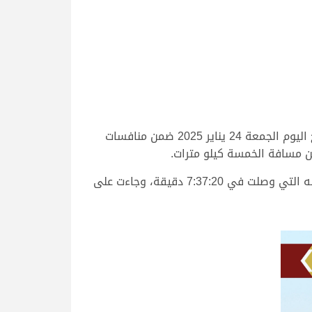
تمكنت “الدوحة” ملك عبدالله خالد ناصر عبدالله الحميدي من حسم لقب شوط اللقايا بكار مفتوح الرئيسي، وذلك صباح اليوم الجمعة 24 يناير 2025 ضمن منافسات
وحسمت “الدوحة” الفوز بتوقيت زمني قدره 7:35:47 دقيقة، تاركة الوصافة لـ “الذاير” ملك حزام زيد محمد محسن انديله التي وصلت في 7:37:20 دقيقة، وجاءت على