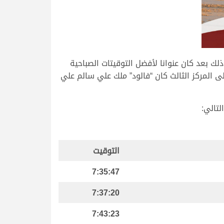
ك بعد كان عنوانا لأفضل التوقيتات الصباحية
تي في المركز الثاني “راهي” ملك جبر محمد ناصر العطية بتوقيت 7:32:09 دقيقة، وعلى المركز الثالث كان “فالود” ملك علي سالم علي
لتالي:
التوقيت
7:35:47
7:37:20
7:43:23