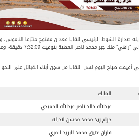
ه صدارة الشوط الرئيسي للقايا قعدان مفتوح منتزعا الناموس، وذل
والتي بلغت 7:31:23 دقيقة، ليأ
 أقيمت صباح اليوم لسن اللقايا من هجن أبناء القبائل على النحو ا
المالك
عبدالله خالد ناصر عبدالله الحميدي
حزام زيد محمد محسن انديله
فاران عتيق محمد البريد المري