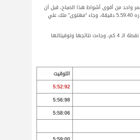
ر واحد من أقوى أشواط هذا الصباح، قبل أن
يحسمها “هملول” بفارق ضئيل عن أقرب منافسيه “ثمين” ملك سالم دغاش محمد العامري الذي حل وصيفاً بتوقيت قدره 5.59.40 دقيقة، وجاء “مهتوى” ملك علي
وتوالت انطلاقات الحقايق الصباحية اليوم على مدار 23 شوطاً، خصصت 13 منها للبكار و10 للقعدان، جرت جميعها من نقطة الـ 4 كم، وجاءت نتائجها وتوقيتاتها
التوقيت
5:52:92
5:56:98
5:58:06
5:59:00