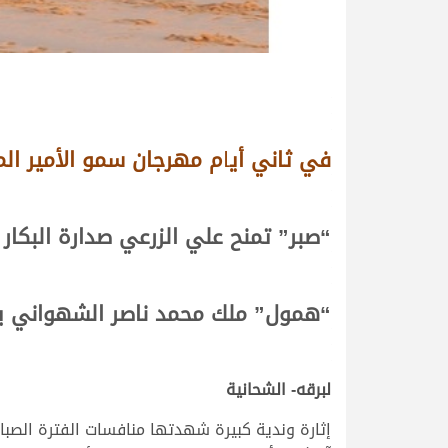
في ثاني أي
ا
م مهرجان سمو الأمير ال
“صبر” تمنح علي الزرعي صدارة البكار
“همول” ملك محمد ناصر الشهواني يت
لبرقه- الشحانية
إثارة وندية كبيرة شهدتها منافسات الفترة الصب