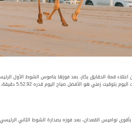
عتلاء قمة الحقايق بكار، بعد فوزها بناموس الشوط الأول الرئيس
وغردت “صبر” بناموس ال