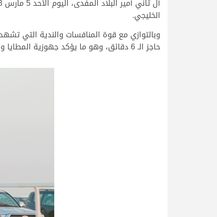
الخليجي.
وبالتوازي مع قوة المنافسات والندية التي تشهده
حاجز الـ 6 دقائق، وهو ما يؤكد جهوزية المطايا واستعداد الملاك الكبير لهذا المهرجان السنوي المميز.