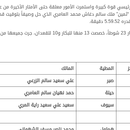
ي قوة كبيرة واستمرت الأمور معلقة حتى الأمتار الأخيرة من عم
دقيقة.
ز
المطية
المالك
صبر
علي سعيد سالم الزرعي
حيلة
حمد نهيان سالم العامري
سيوف
سعيد علي سعيد راية المري
هملول
محمد ناصر مسفر الشهواني