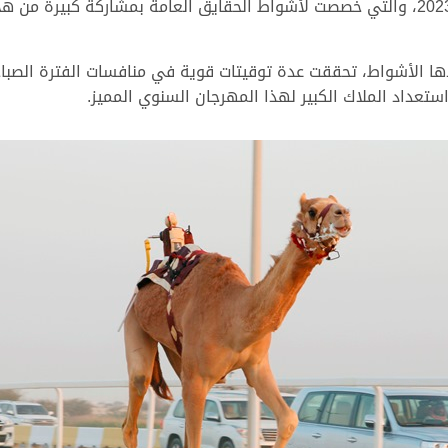
آل ثاني أمير البلاد المفدى، اليوم الأحد 5 مارس 2023، والتي خصصت لأشواط الحقايق العا
ا الأشواط، تحققت عدة توقيتات قوية في منافسات الفترة الصباحي