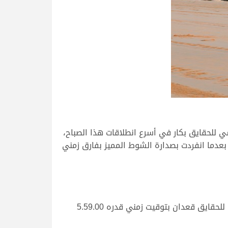
ي للحقايق بكار في أسرع انطلاقات هذا الصباح،
شوط الأقوى في منافسات اليوم بتوقيت زمني هو الأفضل صباح اليوم قدره 5.52.92 دقيقة، بعدما انفردت بصدارة الشوط المميز بفارق زمني
وظفر “هملول” ملك محمد ناصر مسفر الشهواني بأقوى نواميس القعدان، بعد فوزه بصدارة الشوط الثاني الرئيسي للحقايق قعدان بتوقيت زمني قدره 5.59.00