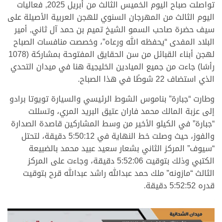
تواصلت صباح اليوم الخميس الثالث من أبريل 2025, فعاليات
اليوم الثالث من المهرجان السنوي للهجن العربية الأصيلة على
سيف حضرة صاحب السمو الشيخ تميم بن حمد آل ثاني, أمير
البلاد المفدى “يحفظه الله ورعاه”، وخصصت منافسات الصباح
لهجن أبناء القبائل من سن الحقايق المفتوحة بمشاركة (1078
رأسًا) جاءت من جميع الميادين الخليجية هنا في ميدان التحدي
الذي استضاف 22 شوطًا في هذا الصباح.
وطارت “جبارة” بناموس الشوط الرئيسي والسيارة تويوتا برادو
إلى عزبة المالك محمد فاران عتيق البريد المري، وتسللت
“جبارة” في الكيلو الأخير من وسط المشاركين قاصدة الصدارة
والفوز، حيث وصلت خط النهاية في 5:50:12 دقيقة، لتحتل
“سيوف” المركز الثاني بشعار سعيد عبيد محمد بالضبيعة
الكتبي وذلك بتوقيت 5:52:06 دقيقة، وجاءت على المركز
الثالث “مازونه” ملك حمد عبدالله راشد عبدالله قرح بتوقيت
قدره 5:52:52 دقيقة.
.