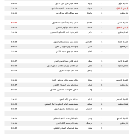
الشوط الأول
1
جبارة
محمد فاران عتيق البريد المري
5:50:12
رئيسي الحقايق
2
سيوف
سعيد عبيد محمد بالضبيعه الكتبي
5:52:06
بكار مفتوح
3
مازونة
حمد عبدالله راشد عبدالله قرح
5:52:52
الشوط الثاني
1
مقدام
سعيد بجاد عبدالله خليفة الهاجري
5:47:47
رئيسي الحقايق
2
منصف
سالم مسلم طرشوم العامري
5:48:00
قعدان مفتوح
3
عتيم
ناصر مبارك ناصر القصيلى المنصوري
5:49:84
الشوط الثالث
1
الأندلس
محمد حميد محمد سلطان الحجري
5:48:12
بكار مفتوح
2
صدى
جابر سالم جابر الجربوعي المري
5:50:06
3
الذاير
محمد عبيد ربيع سعيد الكتبي
5:51:49
الشوط الرابع
1
مبهر
نواف هادي حمد البريدي المري
5:51:97
قعدان مفتوح
2
مدلل
عبدالهادي جابر عبدالهادي حذقين المري
5:52:13
3
بيضان
خالد حميد حارب المهيري
5:52:29
الشوط الخامس
1
معزة
طالب مسلم طالب بن عقيل النابت
5:52:24
بكار مفتوح
2
شباء
سعد جابر سعد المرسان الهاجري
5:53:17
3
ود
سهيل صقر محمد الصمباري العامري
5:53:37
الشوط السادس
1
لطام
عبدالله علي راشد المري
5:50:37
قعدان مفتوح
2
سياف
مسلم يسلم الوارد ال علي بن ليث الصيعري
5:51:72
3
العارض
عبيد حمد جارالله سالمين المري
5:53:99
الشوط السابع
1
وسن
عابر خلفان محمد خلفان الهاملي
5:50:56
بكار مفتوح
2
مراسيل
راشد ناصر محمد شابل المري
5:50:96
3
وجنة
مطر نايع سالم الشاوي الغفلي
5:51:24