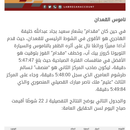
.
ناموس القعدان
في حين كان “مقدام” بشعار سعيد بجاد عبدالله خليفة
الهاجري هو الأقوى في الشوط الرئيسي للقعدان، حيث قدم
أداءًا مميزًا ورائعًا نال على أثره الظفر بالناموس والسيارة
التويوتا كروزر بيك أب، وخطف “مقدام” الفوز بتوقيت هو
الأفضل في منافسات الفترة الصباحية حيث بلغ 5:47:47
دقيقة، ليكون صاحب المركز الثاني هو “منصف” لـسالم
طرشوم العامري الذي سجل 5:48:00 دقيقة، وجاء على المركز
الثالث “عتيم” ملك ناصر مبارك القصيلي المنصوري والذي
5:49:84 دقيقة.
والجدول التالي يوضح النتائج التفصيلية لـ 22 شوطًا أقيمت
صباح اليوم لسن الحقايق العامة:
.
.
الأشواط
المركز
المطية
المالك
التوقيت