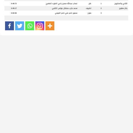
الثاني والعشرون
1
ظن
غصاب عبدالله مصبح راعي الطيره العامري
5:48:72
بكار مفتوح
2
تشريف
محمد حارب سلطان بنواس الكتبي
5:49:17
3
ملوح
منصور ناصر علي ناصر الخييلي
5:50:06