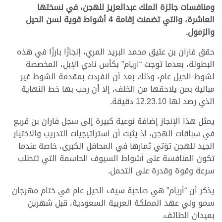
ومنافسات جائزة الملك عبدالعزيز للهجن، في نسختها
العاشرة، والتي تضمنت إقامة 4 أشواط قوية لسن الحيل
والزمول.
حقق فاران بن عتيق محمد البريد المري، إنجازًا بارزًا في هذه
البطولة، بعدما توجت “اريام” بكأس نادي الإبل، المخصصة
لشوط الحيل عام، وذلك بعد أن انفردت بمقدمة الشوط غير
مبالية بمن يلاحقها من الخلف، إلا أن رحب بها خط النهاية
الذي رصد لها 12.23.10 دقيقة.
يمثل هذا الإنجاز إضافة نوعية كبيرة إلى سجل فاران بن قريع
في سباقات الهجن، إذ يثبت أن استراتيجيات التدريب والاختيار
الجيد للهجن تؤتي ثمارها في المحافل الكبرى، خاصة عندما
تكون المنافسة على أشواط السيوف الحاسمة التي تتطلب
سرعة وقوة وقدرة على التحمل.
يذكر أن “أريام” هي صاحبة سيف الحيل عام في ختام مهرجان
سمو ولي عهد المملكة العربية السعودية، قبل شهرين
بميدان الطائف.