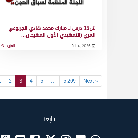
ش15 درس لـ مبارك محمد هادي الجربوعي
المري (التمهيدي الأول المهرجان…
Jul 4, 2026
المزيد
1
2
3
4
5
…
5,209
Next »
تابعنا