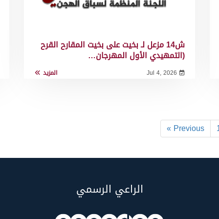
ش14 مزعل لـ بخيت على بخيت المقارح القرح
(التمهيدي الأول المهرجان…
Jul 4, 2026
المزيد
« Previous
الراعي الرسمي