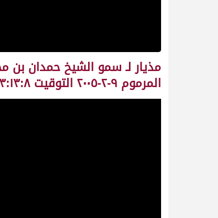
مذيار لـ سمو الشيخ حمدان بن م
المرموم ٩-٢-٢٠٠٥ التوقيت ١٣:١٣:٨