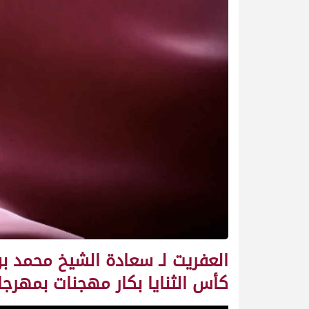
العفريت لـ سعادة الشيخ محمد ب
كأس الثنايا بكار مهجنات بمهرجان ختامي المرموم 3